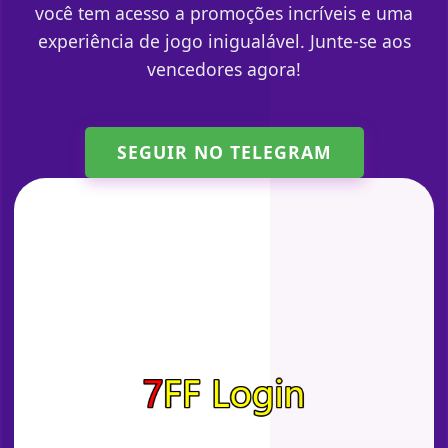
você tem acesso a promoções incríveis e uma
experiência de jogo inigualável. Junte-se aos
vencedores agora!
SEGUIR NO TELEGRAM