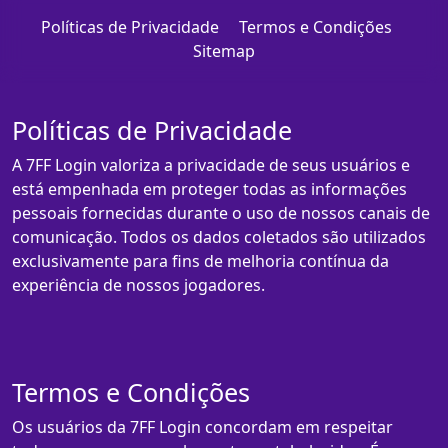
Políticas de Privacidade
Termos e Condições
Sitemap
Políticas de Privacidade
A 7FF Login valoriza a privacidade de seus usuários e
está empenhada em proteger todas as informações
pessoais fornecidas durante o uso de nossos canais de
comunicação. Todos os dados coletados são utilizados
exclusivamente para fins de melhoria contínua da
experiência de nossos jogadores.
Termos e Condições
Os usuários da 7FF Login concordam em respeitar