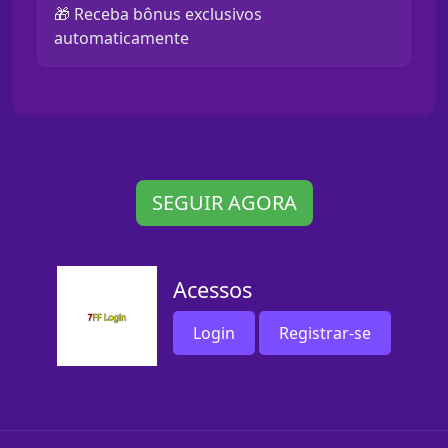
🎁 Receba bônus exclusivos
automaticamente
SEGUIR AGORA
Acessos
Login
Registrar-se