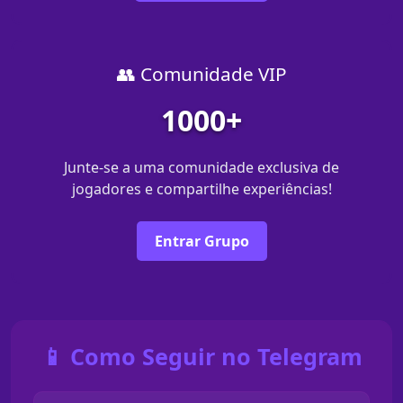
👥 Comunidade VIP
1000+
Junte-se a uma comunidade exclusiva de
jogadores e compartilhe experiências!
Entrar Grupo
📱 Como Seguir no Telegram