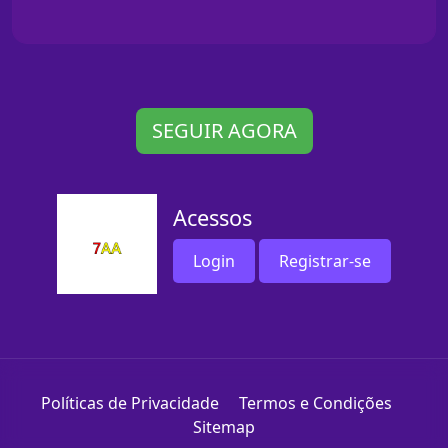
SEGUIR AGORA
Acessos
Login
Registrar-se
Políticas de Privacidade
Termos e Condições
Sitemap