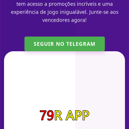
tem acesso a promoções incríveis e uma
experiência de jogo inigualável. Junte-se aos
vencedores agora!
SEGUIR NO TELEGRAM