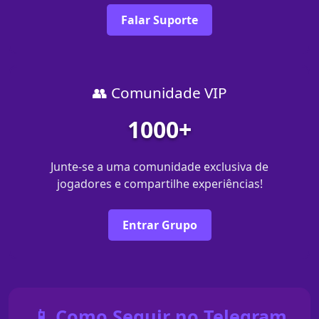
Falar Suporte
👥 Comunidade VIP
1000+
Junte-se a uma comunidade exclusiva de
jogadores e compartilhe experiências!
Entrar Grupo
📱 Como Seguir no Telegram