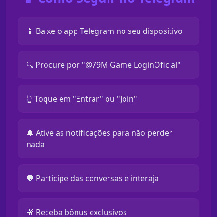
📱 Baixe o app Telegram no seu dispositivo
🔍 Procure por "@79M Game LoginOficial"
👆 Toque em "Entrar" ou "Join"
🔔 Ative as notificações para não perder
nada
💬 Participe das conversas e interaja
🎁 Receba bônus exclusivos