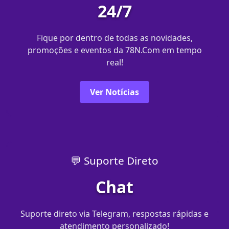
24/7
Fique por dentro de todas as novidades,
promoções e eventos da 78N.Com em tempo
real!
Ver Notícias
💬 Suporte Direto
Chat
Suporte direto via Telegram, respostas rápidas e
atendimento personalizado!