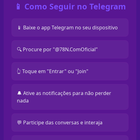
📱 Como Seguir no Telegram
📱 Baixe o app Telegram no seu dispositivo
🔍 Procure por "@78N.ComOficial"
👆 Toque em "Entrar" ou "Join"
🔔 Ative as notificações para não perder
nada
💬 Participe das conversas e interaja