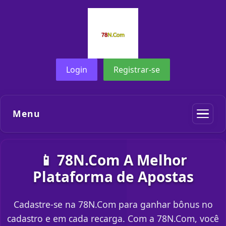
Login
Registrar-se
Menu
📱 78N.Com A Melhor
Plataforma de Apostas
Cadastre-se na 78N.Com para ganhar bônus no
cadastro e em cada recarga. Com a 78N.Com, você