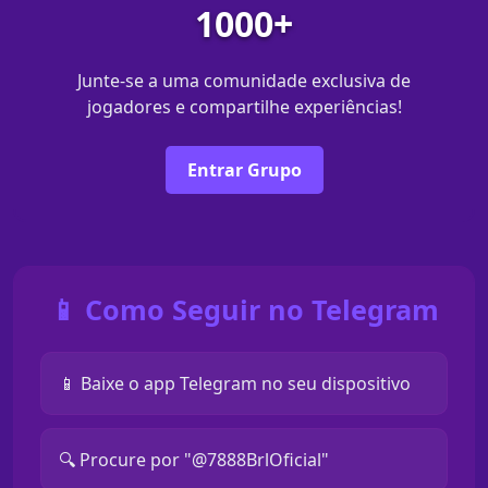
1000+
Junte-se a uma comunidade exclusiva de
jogadores e compartilhe experiências!
Entrar Grupo
📱 Como Seguir no Telegram
📱 Baixe o app Telegram no seu dispositivo
🔍 Procure por "@7888BrlOficial"