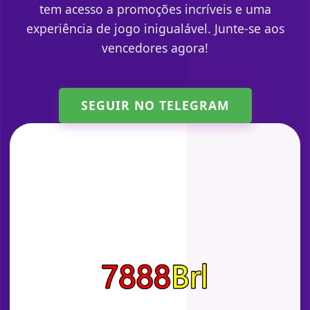
tem acesso a promoções incríveis e uma
experiência de jogo inigualável. Junte-se aos
vencedores agora!
SEGUIR NO TELEGRAM