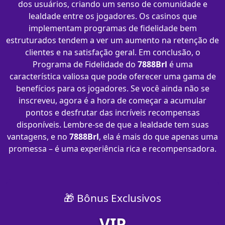
dos usuários, criando um senso de comunidade e
lealdade entre os jogadores. Os casinos que
implementam programas de fidelidade bem
estruturados tendem a ver um aumento na retenção de
clientes e na satisfação geral. Em conclusão, o
Programa de Fidelidade do
7888Brl
é uma
característica valiosa que pode oferecer uma gama de
benefícios para os jogadores. Se você ainda não se
inscreveu, agora é a hora de começar a acumular
pontos e desfrutar das incríveis recompensas
disponíveis. Lembre-se de que a lealdade tem suas
vantagens, e no
7888Brl
, ela é mais do que apenas uma
promessa – é uma experiência rica e recompensadora.
🎁 Bônus Exclusivos
VIP