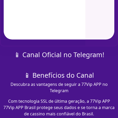
📱 Canal Oficial no Telegram!
📱 Benefícios do Canal
Descubra as vantagens de seguir a 77Vip APP no
Telegram
Com tecnologia SSL de última geração, a 77Vip APP
77Vip APP Brasil protege seus dados e se torna a marca
de cassino mais confiável do Brasil.