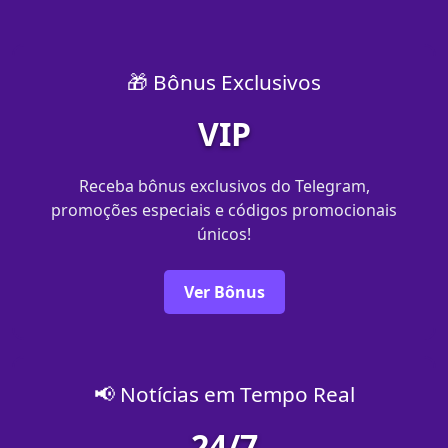
🎁 Bônus Exclusivos
VIP
Receba bônus exclusivos do Telegram,
promoções especiais e códigos promocionais
únicos!
Ver Bônus
📢 Notícias em Tempo Real
24/7