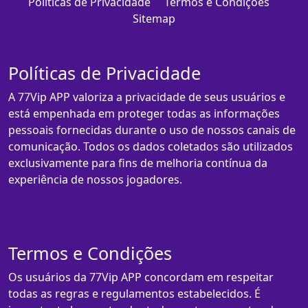
Políticas de Privacidade
Termos e Condições
Sitemap
Políticas de Privacidade
A 77Vip APP valoriza a privacidade de seus usuários e
está empenhada em proteger todas as informações
pessoais fornecidas durante o uso de nossos canais de
comunicação. Todos os dados coletados são utilizados
exclusivamente para fins de melhoria contínua da
experiência de nossos jogadores.
Termos e Condições
Os usuários da 77Vip APP concordam em respeitar
todas as regras e regulamentos estabelecidos. É