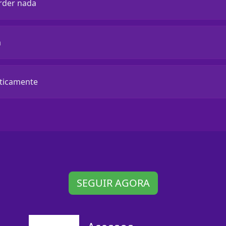
erder nada
a
aticamente
SEGUIR AGORA