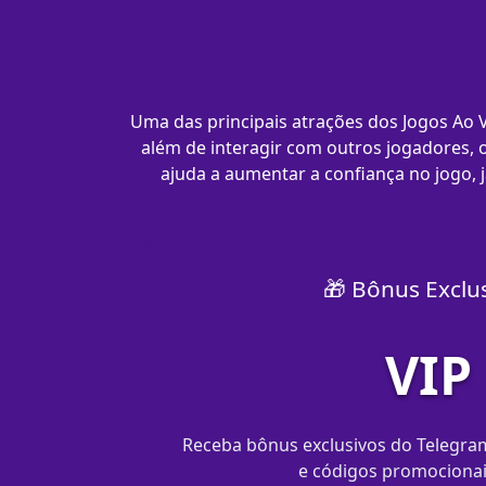
Uma das principais atrações dos Jogos Ao V
além de interagir com outros jogadores, 
ajuda a aumentar a confiança no jogo, 
🎁 Bônus Exclu
VIP
Receba bônus exclusivos do Telegra
e códigos promocionai