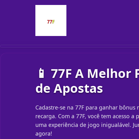
📱 77F A Melhor 
de Apostas
Cadastre-se na 77F para ganhar bônus 
recarga. Com a 77F, você tem acesso a p
uma experiência de jogo inigualável. J
agora!