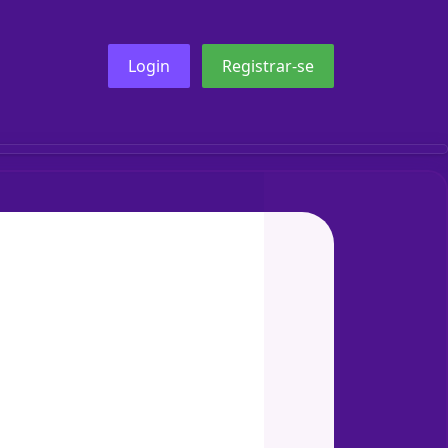
Login
Registrar-se