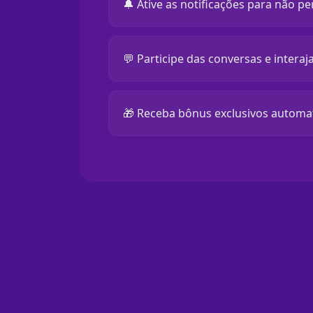
🔔 Ative as notificações para não p
💬 Participe das conversas e interaj
🎁 Receba bônus exclusivos autom