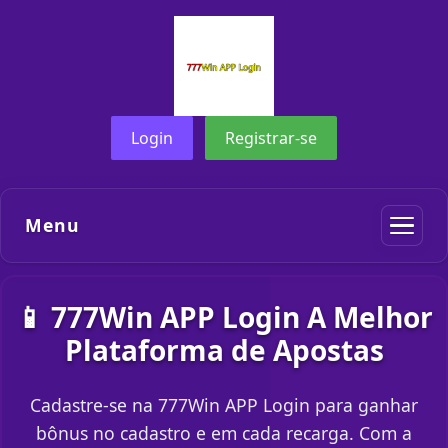
Login
Registrar-se
Menu
📱 777Win APP Login A Melhor
Plataforma de Apostas
Cadastre-se na 777Win APP Login para ganhar
bônus no cadastro e em cada recarga. Com a