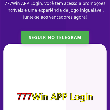
777Win APP Login, você tem acesso a promoções
incríveis e uma experiência de jogo inigualável.
Junte-se aos vencedores agora!
SEGUIR NO TELEGRAM