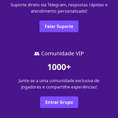
Suporte direto via Telegram, respostas rápidas e
atendimento personalizado!
Falar Suporte
👥 Comunidade VIP
1000+
Junte-se a uma comunidade exclusiva de
jogadores e compartilhe experiências!
Entrar Grupo