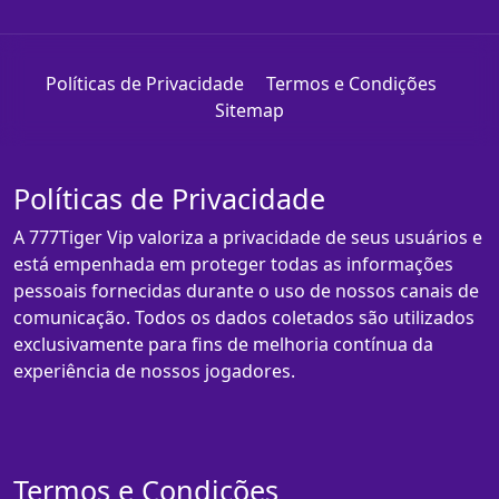
Políticas de Privacidade
Termos e Condições
Sitemap
Políticas de Privacidade
A 777Tiger Vip valoriza a privacidade de seus usuários e
está empenhada em proteger todas as informações
pessoais fornecidas durante o uso de nossos canais de
comunicação. Todos os dados coletados são utilizados
exclusivamente para fins de melhoria contínua da
experiência de nossos jogadores.
Termos e Condições