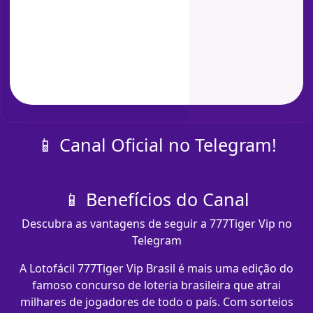
📱 Canal Oficial no Telegram!
📱 Benefícios do Canal
Descubra as vantagens de seguir a 777Tiger Vip no
Telegram
A Lotofácil 777Tiger Vip Brasil é mais uma edição do
famoso concurso de loteria brasileira que atrai
milhares de jogadores de todo o país. Com sorteios