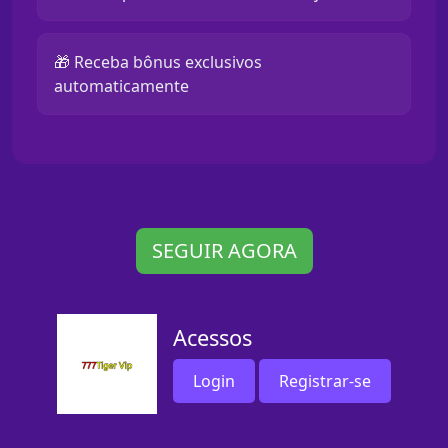
🎁 Receba bônus exclusivos
automaticamente
SEGUIR AGORA
Acessos
Login
Registrar-se