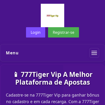
Login
Registrar-se
Menu
📱 777Tiger Vip A Melhor
Plataforma de Apostas
Cadastre-se na 777Tiger Vip para ganhar bônus
no cadastro e em cada recarga. Com a 777Tiger