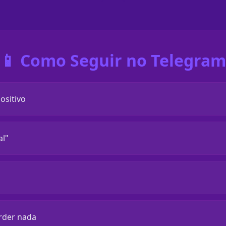
📱 Como Seguir no Telegram
ositivo
al"
erder nada