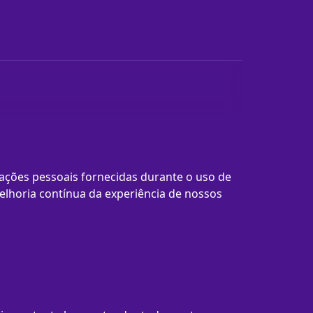
mações pessoais fornecidas durante o uso de
elhoria contínua da experiência de nossos