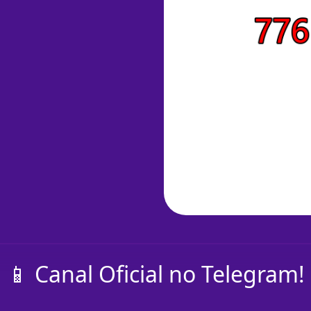
📱 Canal Oficial no Telegram!