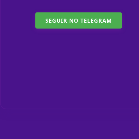
SEGUIR NO TELEGRAM