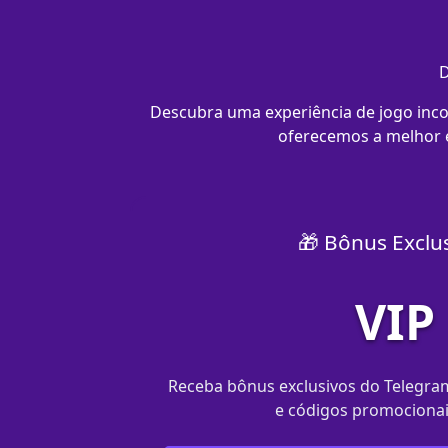
D
Descubra uma experiência de jogo incom
oferecemos a melhor e
🎁 Bônus Exclu
VIP
Receba bônus exclusivos do Telegra
e códigos promocionai