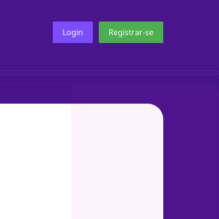
Login
Registrar-se