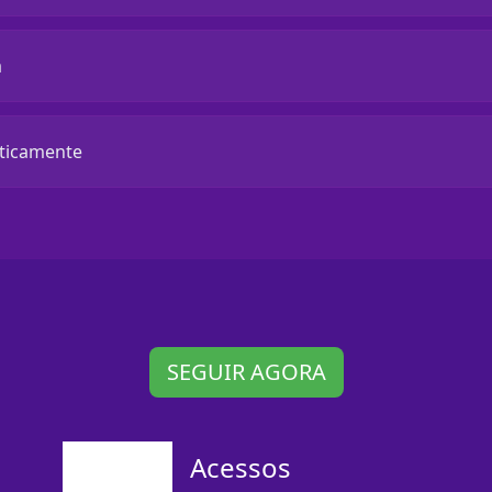
a
aticamente
SEGUIR AGORA
Acessos