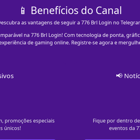
📱 Benefícios do Canal
escubra as vantagens de seguir a 776 Brl Login no Telegr
parável na 776 Brl Login! Com tecnologia de ponta, gráfic
xperiência de gaming online. Registre-se agora e mergul
sivos
📢 Notí
m, promoções especiais
Fique por dentro d
s únicos!
eventos da 7