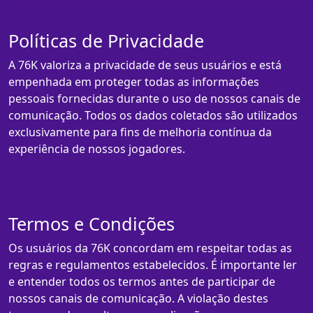
Políticas de Privacidade
A 76K valoriza a privacidade de seus usuários e está
empenhada em proteger todas as informações
pessoais fornecidas durante o uso de nossos canais de
comunicação. Todos os dados coletados são utilizados
exclusivamente para fins de melhoria contínua da
experiência de nossos jogadores.
Termos e Condições
Os usuários da 76K concordam em respeitar todas as
regras e regulamentos estabelecidos. É importante ler
e entender todos os termos antes de participar de
nossos canais de comunicação. A violação destes