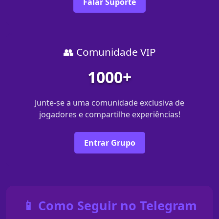
Falar Suporte
👥 Comunidade VIP
1000+
Junte-se a uma comunidade exclusiva de
jogadores e compartilhe experiências!
Entrar Grupo
📱 Como Seguir no Telegram