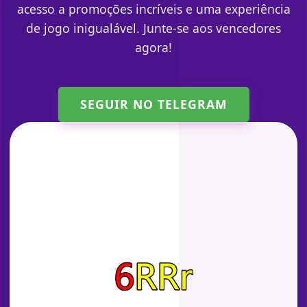
acesso a promoções incríveis e uma experiência
de jogo inigualável. Junte-se aos vencedores
agora!
SEGUIR NO TELEGRAM