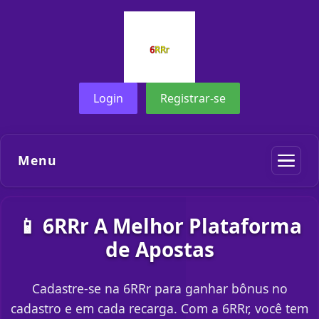
Login
Registrar-se
Menu
📱 6RRr A Melhor Plataforma
de Apostas
Cadastre-se na 6RRr para ganhar bônus no
cadastro e em cada recarga. Com a 6RRr, você tem