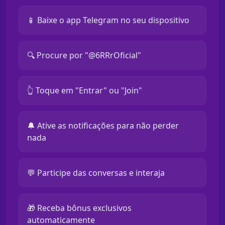
📱 Baixe o app Telegram no seu dispositivo
🔍 Procure por "@6RRrOficial"
👆 Toque em "Entrar" ou "Join"
🔔 Ative as notificações para não perder
nada
💬 Participe das conversas e interaja
🎁 Receba bônus exclusivos
automaticamente