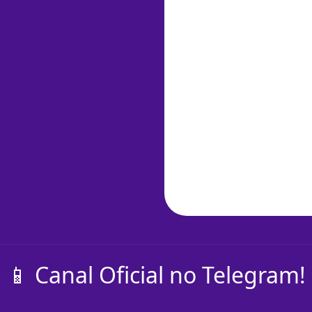
📱 Canal Oficial no Telegram!