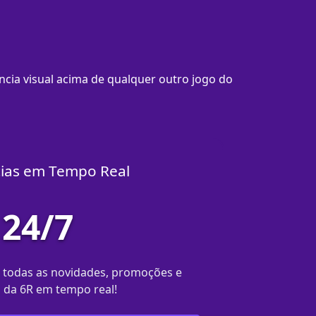
ência visual acima de qualquer outro jogo do
cias em Tempo Real
24/7
e todas as novidades, promoções e
 da 6R em tempo real!