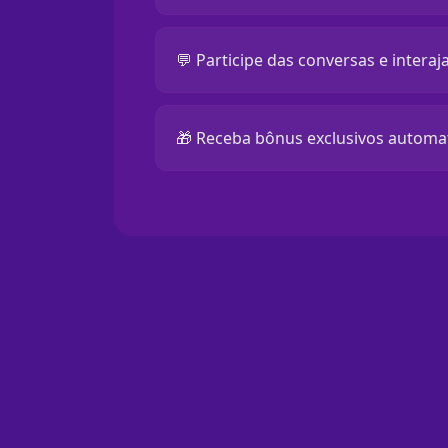
💬 Participe das conversas e interaj
🎁 Receba bônus exclusivos autom