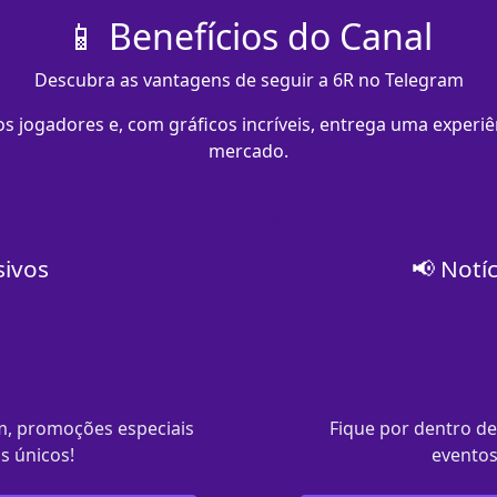
📱 Benefícios do Canal
Descubra as vantagens de seguir a 6R no Telegram
os jogadores e, com gráficos incríveis, entrega uma experi
mercado.
sivos
📢 Notí
m, promoções especiais
Fique por dentro d
s únicos!
eventos