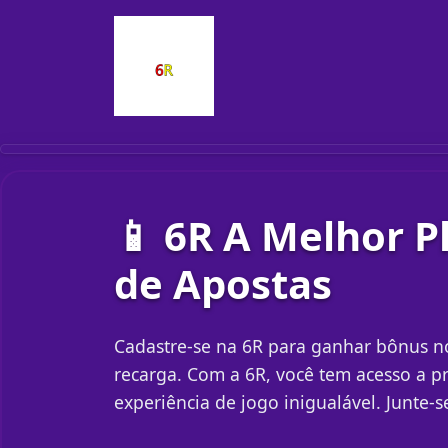
📱 6R A Melhor 
de Apostas
Cadastre-se na 6R para ganhar bônus n
recarga. Com a 6R, você tem acesso a p
experiência de jogo inigualável. Junte-