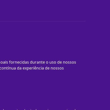
soais fornecidas durante o uso de nossos
 contínua da experiência de nossos