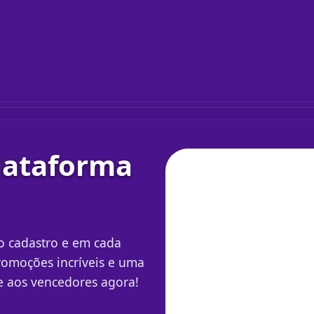
Plataforma
o cadastro e em cada
romoções incríveis e uma
se aos vencedores agora!