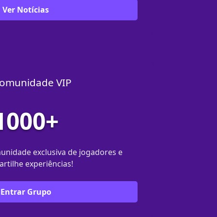
Ver Notícias
Comunidade VIP
1000+
unidade exclusiva de jogadores e
rtilhe experiências!
Entrar Grupo