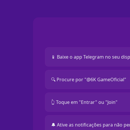
📱 Baixe o app Telegram no seu disp
🔍 Procure por "@6K GameOficial"
👆 Toque em "Entrar" ou "Join"
🔔 Ative as notificações para não p