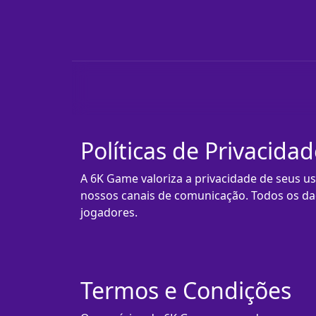
Políticas de Privacida
A 6K Game valoriza a privacidade de seus 
nossos canais de comunicação. Todos os dad
jogadores.
Termos e Condições