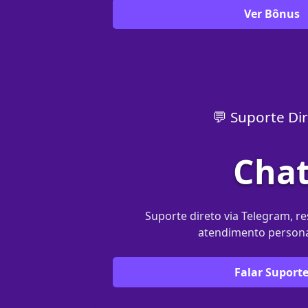
Ver Bônus
💬 Suporte Di
Cha
Suporte direto via Telegram, r
atendimento persona
Falar Suport