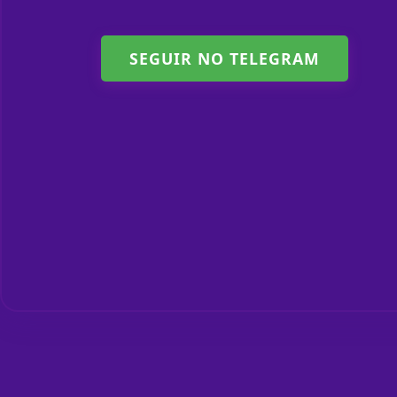
SEGUIR NO TELEGRAM