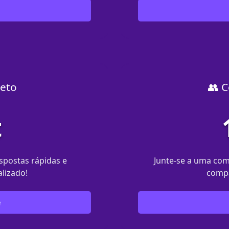
reto
👥 
t
espostas rápidas e
Junte-se a uma com
lizado!
compa
e