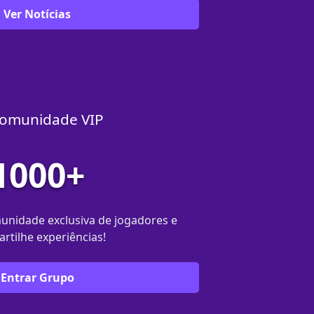
Ver Notícias
Comunidade VIP
1000+
unidade exclusiva de jogadores e
rtilhe experiências!
Entrar Grupo