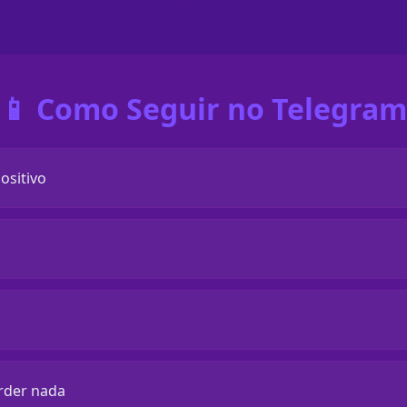
📱 Como Seguir no Telegram
ositivo
erder nada