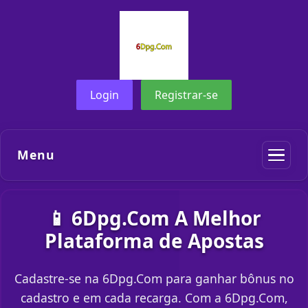
Login
Registrar-se
Menu
📱 6Dpg.Com A Melhor
Plataforma de Apostas
Cadastre-se na 6Dpg.Com para ganhar bônus no
cadastro e em cada recarga. Com a 6Dpg.Com,