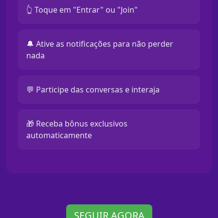
👆 Toque em "Entrar" ou "Join"
🔔 Ative as notificações para não perder
nada
💬 Participe das conversas e interaja
🎁 Receba bônus exclusivos
automaticamente
SEGUIR AGORA