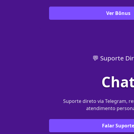
Ver Bônus
💬 Suporte Di
Cha
Suporte direto via Telegram, r
atendimento persona
Falar Suport