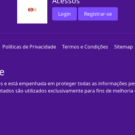
Acessos
Login
Registrar-se
Políticas de Privacidade
Termos e Condições
Sitemap
de
ios e está empenhada em proteger todas as informações pe
tados são utilizados exclusivamente para fins de melhoria