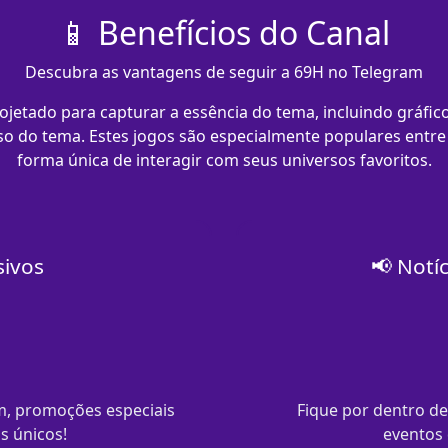
📱 Benefícios do Canal
Descubra as vantagens de seguir a 69H no Telegram
jetado para capturar a essência do tema, incluindo gráficos
rso do tema. Estes jogos são especialmente populares entre
forma única de interagir com seus universos favoritos.
sivos
📢 Notí
m, promoções especiais
Fique por dentro d
s únicos!
eventos