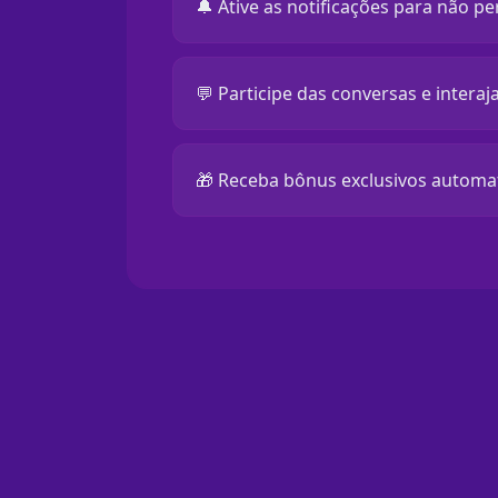
🔔 Ative as notificações para não p
💬 Participe das conversas e interaj
🎁 Receba bônus exclusivos autom