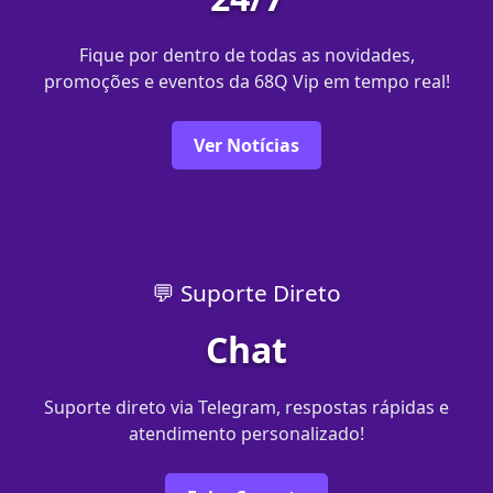
Fique por dentro de todas as novidades,
promoções e eventos da 68Q Vip em tempo real!
Ver Notícias
💬 Suporte Direto
Chat
Suporte direto via Telegram, respostas rápidas e
atendimento personalizado!