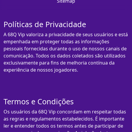
Sitemap
Políticas de Privacidade
A 68Q Vip valoriza a privacidade de seus usuários e está
empenhada em proteger todas as informações
pessoais fornecidas durante o uso de nossos canais de
comunicação. Todos os dados coletados são utilizados
exclusivamente para fins de melhoria contínua da
experiência de nossos jogadores.
Termos e Condições
Os usuários da 68Q Vip concordam em respeitar todas
as regras e regulamentos estabelecidos. É importante
ler e entender todos os termos antes de participar de