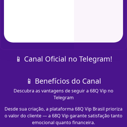
📱 Canal Oficial no Telegram!
📱 Benefícios do Canal
Descubra as vantagens de seguir a 68Q Vip no
Telegram
Desde sua criação, a plataforma 68Q Vip Brasil prioriza
o valor do cliente — a 68Q Vip garante satisfação tanto
emocional quanto financeira.