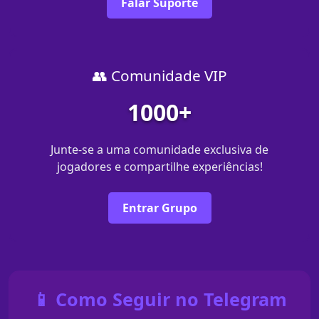
Falar Suporte
👥 Comunidade VIP
1000+
Junte-se a uma comunidade exclusiva de
jogadores e compartilhe experiências!
Entrar Grupo
📱 Como Seguir no Telegram