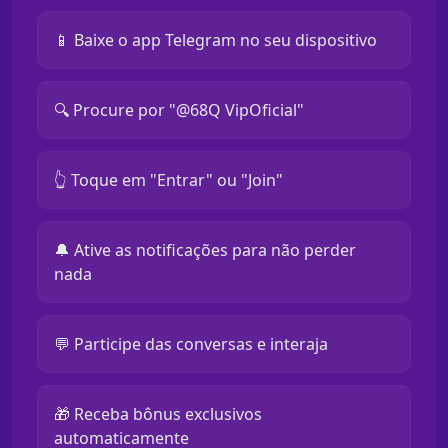
📱 Baixe o app Telegram no seu dispositivo
🔍 Procure por "@68Q VipOficial"
👆 Toque em "Entrar" ou "Join"
🔔 Ative as notificações para não perder
nada
💬 Participe das conversas e interaja
🎁 Receba bônus exclusivos
automaticamente