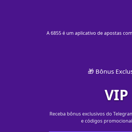
A 6855 é um aplicativo de apostas com
🎁 Bônus Exclu
VIP
Receba bônus exclusivos do Telegra
e códigos promocionai