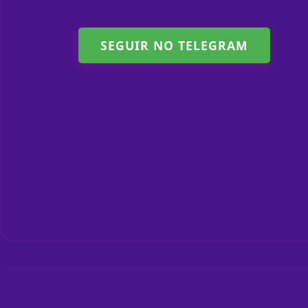
SEGUIR NO TELEGRAM