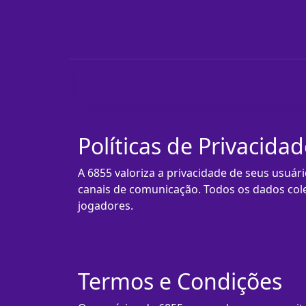
Políticas de Privacida
A 6855 valoriza a privacidade de seus usuá
canais de comunicação. Todos os dados cole
jogadores.
Termos e Condições