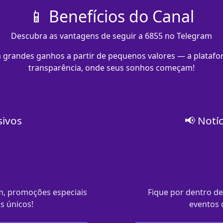
📱 Benefícios do Canal
Descubra as vantagens de seguir a 6855 no Telegram
 grandes ganhos a partir de pequenos valores — a plataforma
transparência, onde seus sonhos começam!
sivos
📢 Notí
m, promoções especiais
Fique por dentro d
s únicos!
eventos 