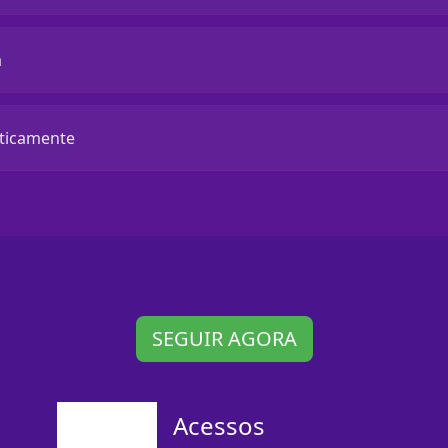
a
aticamente
SEGUIR AGORA
Acessos