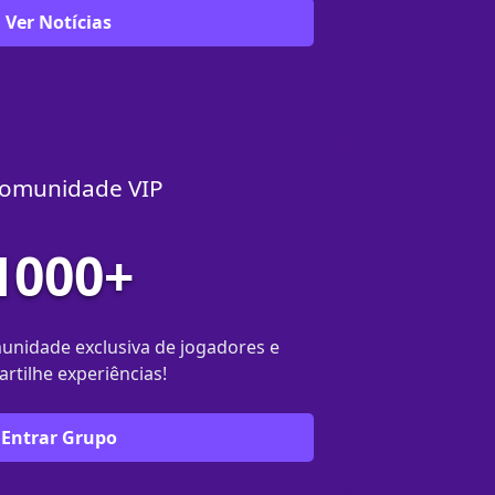
Ver Notícias
Comunidade VIP
1000+
unidade exclusiva de jogadores e
rtilhe experiências!
Entrar Grupo