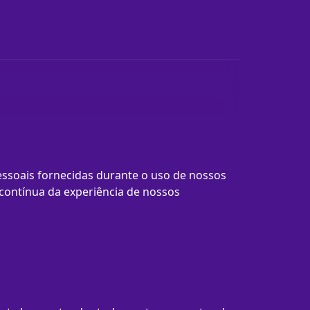
essoais fornecidas durante o uso de nossos
 contínua da experiência de nossos