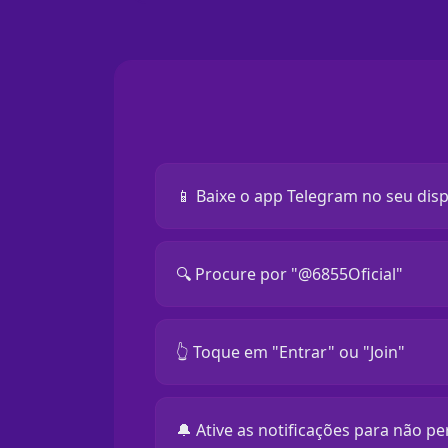
📱 Baixe o app Telegram no seu disp
🔍 Procure por "@6855Oficial"
👆 Toque em "Entrar" ou "Join"
🔔 Ative as notificações para não p