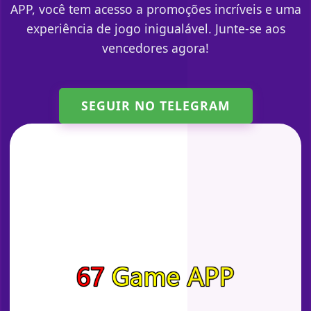
APP, você tem acesso a promoções incríveis e uma
experiência de jogo inigualável. Junte-se aos
vencedores agora!
SEGUIR NO TELEGRAM