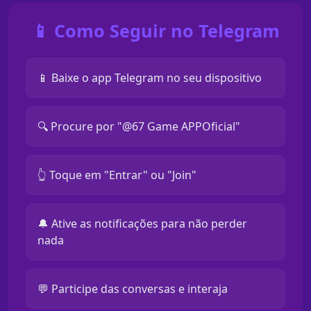
📱 Como Seguir no Telegram
📱 Baixe o app Telegram no seu dispositivo
🔍 Procure por "@67 Game APPOficial"
👆 Toque em "Entrar" ou "Join"
🔔 Ative as notificações para não perder
nada
💬 Participe das conversas e interaja