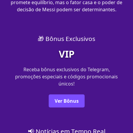
promete equilíbrio, mas o fator casa e o poder de
decisão de Messi podem ser determinantes.
🎁 Bônus Exclusivos
VIP
Receba bônus exclusivos do Telegram,
promoções especiais e códigos promocionais
únicos!
Ver Bônus
📢 Notícias em Tempo Real