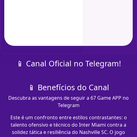
📱 Canal Oficial no Telegram!
📱 Benefícios do Canal
Descubra as vantagens de seguir a 67 Game APP no
Telegram
Este é um confronto entre estilos contrastantes: o
talento ofensivo e técnico do Inter Miami contra a
solidez tática e resiliência do Nashville SC. O jogo