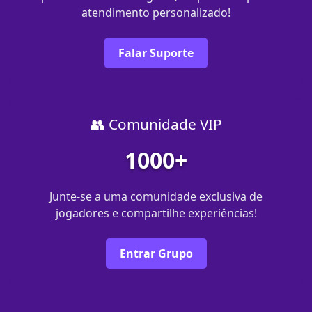
atendimento personalizado!
Falar Suporte
👥 Comunidade VIP
1000+
Junte-se a uma comunidade exclusiva de
jogadores e compartilhe experiências!
Entrar Grupo