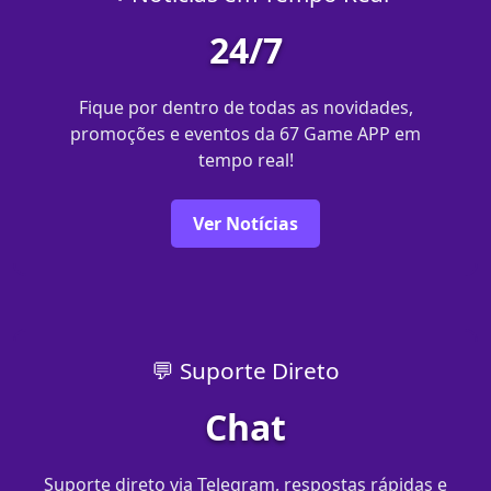
24/7
Fique por dentro de todas as novidades,
promoções e eventos da 67 Game APP em
tempo real!
Ver Notícias
💬 Suporte Direto
Chat
Suporte direto via Telegram, respostas rápidas e