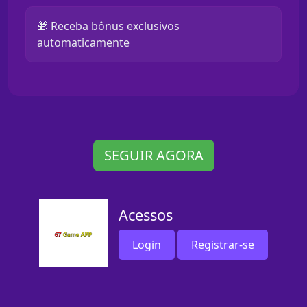
🎁 Receba bônus exclusivos
automaticamente
SEGUIR AGORA
Acessos
Login
Registrar-se