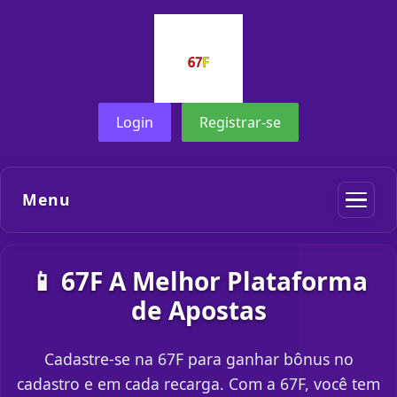
Login
Registrar-se
Menu
📱 67F A Melhor Plataforma
de Apostas
Cadastre-se na 67F para ganhar bônus no
cadastro e em cada recarga. Com a 67F, você tem