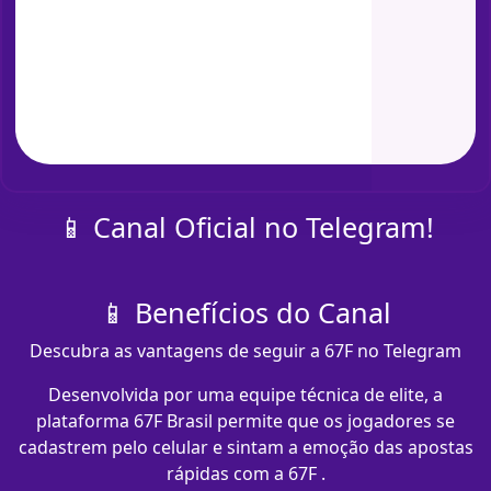
📱 Canal Oficial no Telegram!
📱 Benefícios do Canal
Descubra as vantagens de seguir a 67F no Telegram
Desenvolvida por uma equipe técnica de elite, a
plataforma 67F Brasil permite que os jogadores se
cadastrem pelo celular e sintam a emoção das apostas
rápidas com a 67F .