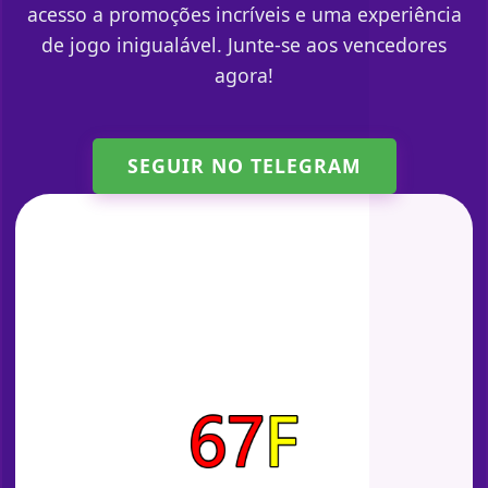
acesso a promoções incríveis e uma experiência
de jogo inigualável. Junte-se aos vencedores
agora!
SEGUIR NO TELEGRAM