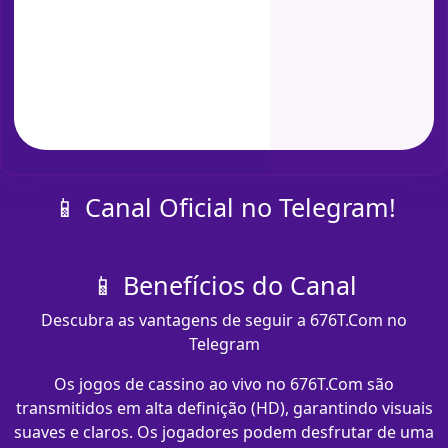
📱 Canal Oficial no Telegram!
📱 Benefícios do Canal
Descubra as vantagens de seguir a 676T.Com no
Telegram
Os jogos de cassino ao vivo no 676T.Com são
transmitidos em alta definição (HD), garantindo visuais
suaves e claros. Os jogadores podem desfrutar de uma