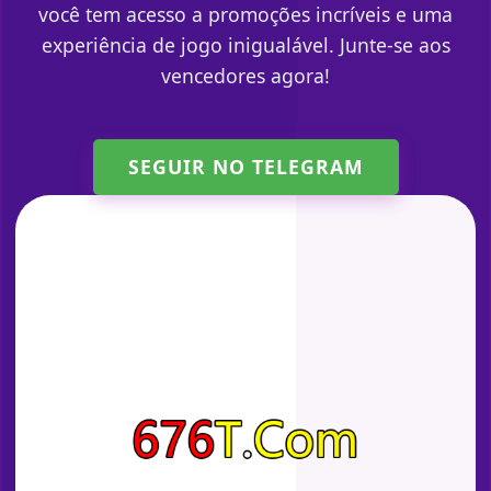
você tem acesso a promoções incríveis e uma
experiência de jogo inigualável. Junte-se aos
vencedores agora!
SEGUIR NO TELEGRAM