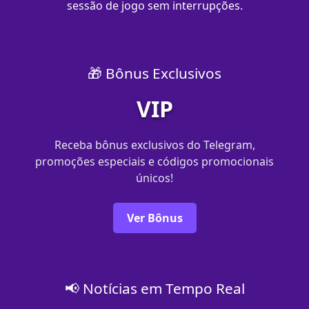
sessão de jogo sem interrupções.
🎁 Bônus Exclusivos
VIP
Receba bônus exclusivos do Telegram,
promoções especiais e códigos promocionais
únicos!
Ver Bônus
📢 Notícias em Tempo Real