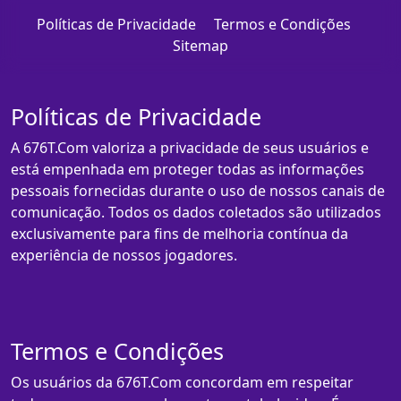
Políticas de Privacidade
Termos e Condições
Sitemap
Políticas de Privacidade
A 676T.Com valoriza a privacidade de seus usuários e
está empenhada em proteger todas as informações
pessoais fornecidas durante o uso de nossos canais de
comunicação. Todos os dados coletados são utilizados
exclusivamente para fins de melhoria contínua da
experiência de nossos jogadores.
Termos e Condições
Os usuários da 676T.Com concordam em respeitar