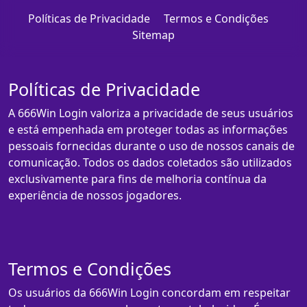
Políticas de Privacidade
Termos e Condições
Sitemap
Políticas de Privacidade
A 666Win Login valoriza a privacidade de seus usuários
e está empenhada em proteger todas as informações
pessoais fornecidas durante o uso de nossos canais de
comunicação. Todos os dados coletados são utilizados
exclusivamente para fins de melhoria contínua da
experiência de nossos jogadores.
Termos e Condições
Os usuários da 666Win Login concordam em respeitar