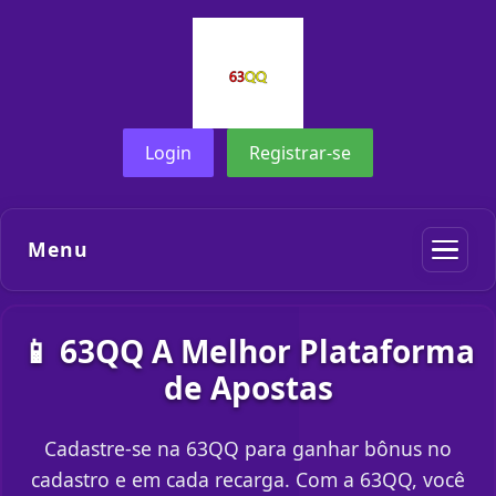
Login
Registrar-se
Menu
📱 63QQ A Melhor Plataforma
de Apostas
Cadastre-se na 63QQ para ganhar bônus no
cadastro e em cada recarga. Com a 63QQ, você