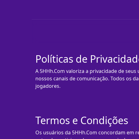
Políticas de Privacida
A 5HHh.Com valoriza a privacidade de seus
nossos canais de comunicação. Todos os dad
jogadores.
Termos e Condições
Os usuários da 5HHh.Com concordam em resp