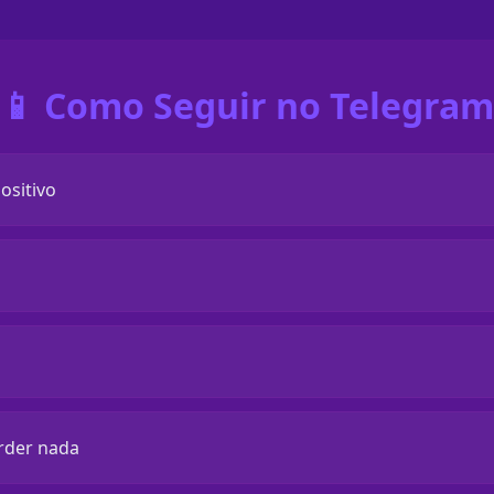
📱 Como Seguir no Telegram
ositivo
erder nada