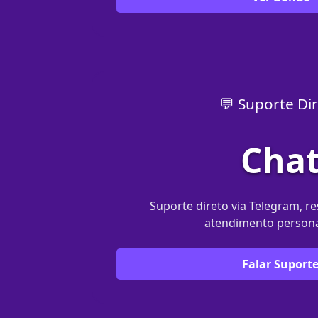
💬 Suporte Di
Cha
Suporte direto via Telegram, r
atendimento persona
Falar Suport