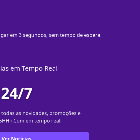
m
ogar em 3 segundos, sem tempo de espera.
cias em Tempo Real
24/7
e todas as novidades, promoções e
 5HHh.Com em tempo real!
Ver Notícias