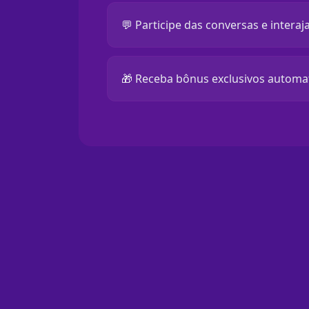
💬 Participe das conversas e interaj
🎁 Receba bônus exclusivos autom