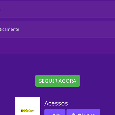
a
aticamente
SEGUIR AGORA
Acessos
Login
Registrar-se