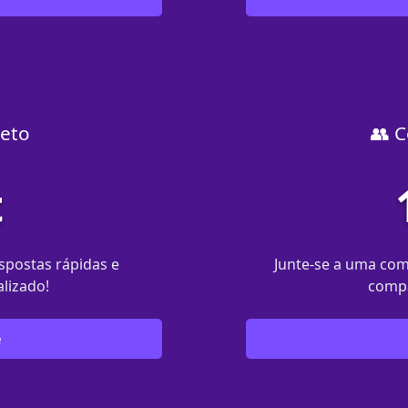
reto
👥 
t
espostas rápidas e
Junte-se a uma com
lizado!
compa
e