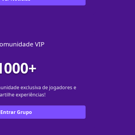
Comunidade VIP
1000+
unidade exclusiva de jogadores e
rtilhe experiências!
Entrar Grupo