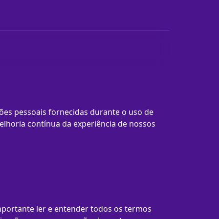
ões pessoais fornecidas durante o uso de
elhoria contínua da experiência de nossos
portante ler e entender todos os termos