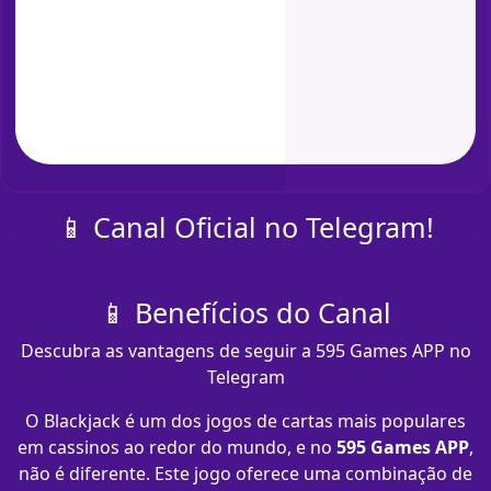
📱 Canal Oficial no Telegram!
📱 Benefícios do Canal
Descubra as vantagens de seguir a 595 Games APP no
Telegram
O Blackjack é um dos jogos de cartas mais populares
em cassinos ao redor do mundo, e no
595 Games APP
,
não é diferente. Este jogo oferece uma combinação de