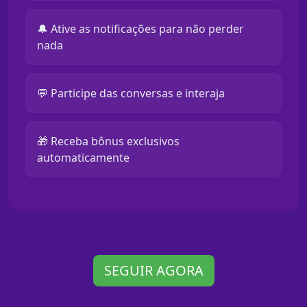
🔔 Ative as notificações para não perder
nada
💬 Participe das conversas e interaja
🎁 Receba bônus exclusivos
automaticamente
SEGUIR AGORA