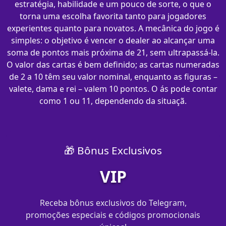
estratégia, habilidade e um pouco de sorte, o que o
torna uma escolha favorita tanto para jogadores
experientes quanto para novatos. A mecânica do jogo é
simples: o objetivo é vencer o dealer ao alcançar uma
soma de pontos mais próxima de 21, sem ultrapassá-la.
O valor das cartas é bem definido; as cartas numeradas
de 2 a 10 têm seu valor nominal, enquanto as figuras –
valete, dama e rei – valem 10 pontos. O ás pode contar
como 1 ou 11, dependendo da situaçã.
🎁 Bônus Exclusivos
VIP
Receba bônus exclusivos do Telegram,
promoções especiais e códigos promocionais