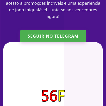
acesso a promoções incríveis e uma experiência
de jogo inigualável. Junte-se aos vencedores
agora!
SEGUIR NO TELEGRAM