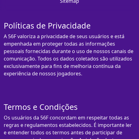
Sitemap
Políticas de Privacidade
A 56F valoriza a privacidade de seus usuários e está
empenhada em proteger todas as informações
pessoais fornecidas durante o uso de nossos canais de
comunicação. Todos os dados coletados são utilizados
exclusivamente para fins de melhoria contínua da
experiência de nossos jogadores.
Termos e Condições
Os usuários da 56F concordam em respeitar todas as
regras e regulamentos estabelecidos. É importante ler
e entender todos os termos antes de participar de