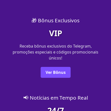
🎁 Bônus Exclusivos
VIP
Receba bônus exclusivos do Telegram,
promoções especiais e códigos promocionais
únicos!
Ver Bônus
📢 Notícias em Tempo Real
24/7