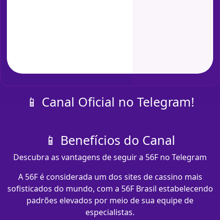
📱 Canal Oficial no Telegram!
📱 Benefícios do Canal
Descubra as vantagens de seguir a 56F no Telegram
A 56F é considerada um dos sites de cassino mais
sofisticados do mundo, com a 56F Brasil estabelecendo
padrões elevados por meio de sua equipe de
especialistas.