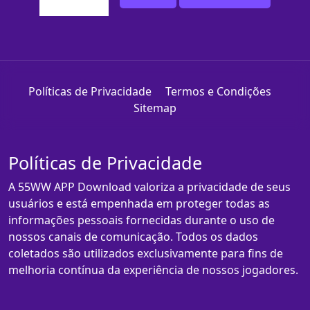
Políticas de Privacidade
Termos e Condições
Sitemap
Políticas de Privacidade
A 55WW APP Download valoriza a privacidade de seus
usuários e está empenhada em proteger todas as
informações pessoais fornecidas durante o uso de
nossos canais de comunicação. Todos os dados
coletados são utilizados exclusivamente para fins de
melhoria contínua da experiência de nossos jogadores.