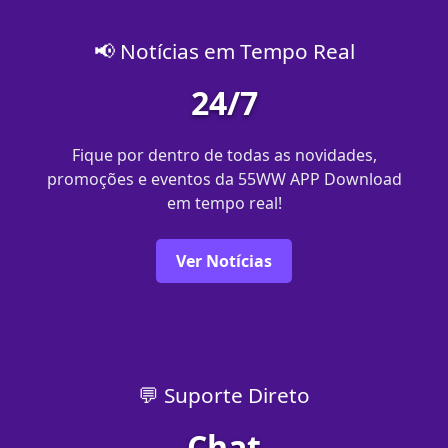
📢 Notícias em Tempo Real
24/7
Fique por dentro de todas as novidades,
promoções e eventos da 55WW APP Download
em tempo real!
Ver Notícias
💬 Suporte Direto
Chat