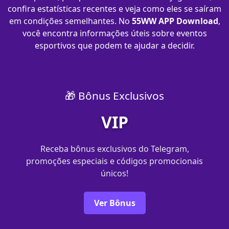
confira estatísticas recentes e veja como eles se saíram
em condições semelhantes. No
55WW APP Download
,
você encontra informações úteis sobre eventos
esportivos que podem te ajudar a decidir.
🎁 Bônus Exclusivos
VIP
Receba bônus exclusivos do Telegram,
promoções especiais e códigos promocionais
únicos!
Ver Bônus