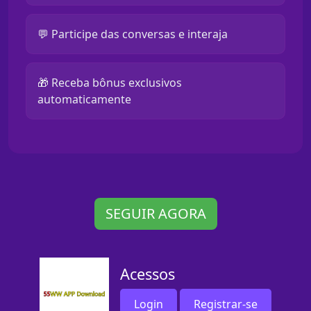
💬 Participe das conversas e interaja
🎁 Receba bônus exclusivos
automaticamente
SEGUIR AGORA
Acessos
Login
Registrar-se