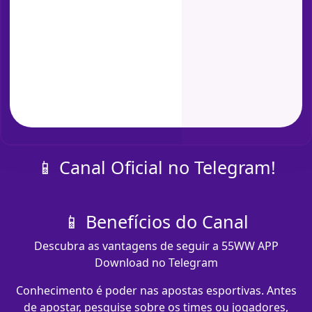
📱 Canal Oficial no Telegram!
📱 Benefícios do Canal
Descubra as vantagens de seguir a 55WW APP
Download no Telegram
Conhecimento é poder nas apostas esportivas. Antes
de apostar, pesquise sobre os times ou jogadores,