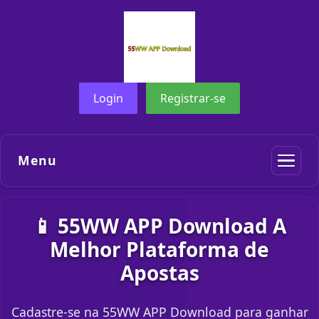
Login
Registrar-se
Menu
📱 55WW APP Download A
Melhor Plataforma de
Apostas
Cadastre-se na 55WW APP Download para ganhar