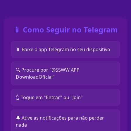
📱 Como Seguir no Telegram
📱 Baixe o app Telegram no seu dispositivo
🔍 Procure por "@55WW APP
DownloadOficial"
👆 Toque em "Entrar" ou "Join"
🔔 Ative as notificações para não perder
nada