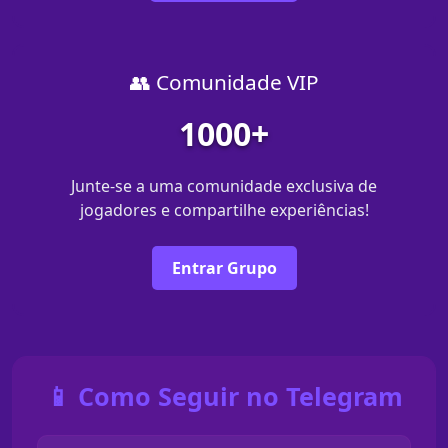
👥 Comunidade VIP
1000+
Junte-se a uma comunidade exclusiva de
jogadores e compartilhe experiências!
Entrar Grupo
📱 Como Seguir no Telegram