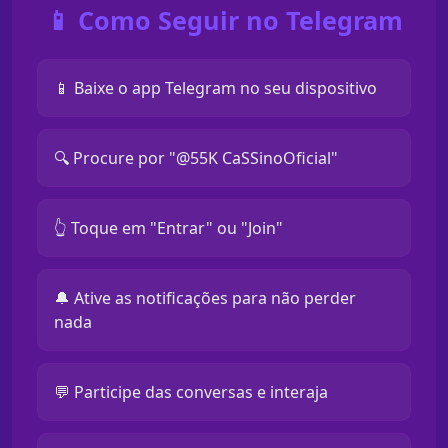
📱 Como Seguir no Telegram
📱 Baixe o app Telegram no seu dispositivo
🔍 Procure por "@55K CaSSinoOficial"
👆 Toque em "Entrar" ou "Join"
🔔 Ative as notificações para não perder
nada
💬 Participe das conversas e interaja