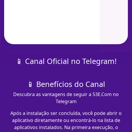
📱 Canal Oficial no Telegram!
📱 Benefícios do Canal
Descubra as vantagens de seguir a 53E.Com no
Telegram
Após a instalação ser concluída, você pode abrir o
aplicativo diretamente ou encontrá-lo na lista de
aplicativos instalados. Na primeira execução, o