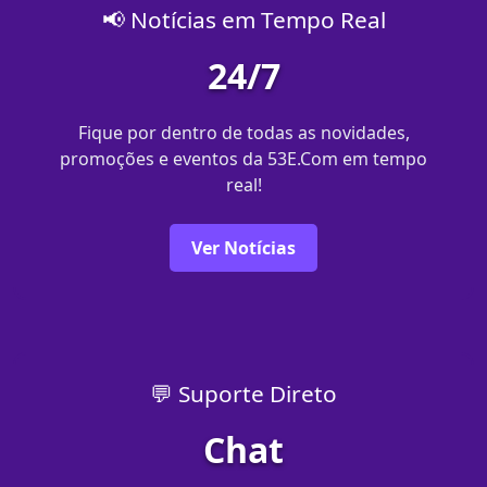
📢 Notícias em Tempo Real
24/7
Fique por dentro de todas as novidades,
promoções e eventos da 53E.Com em tempo
real!
Ver Notícias
💬 Suporte Direto
Chat