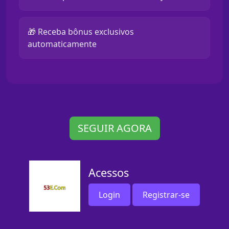
🎁 Receba bônus exclusivos
automaticamente
SEGUIR AGORA
Acessos
Login
Registrar-se