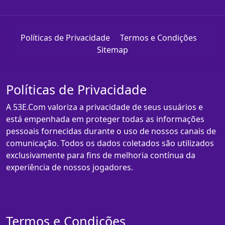
Políticas de Privacidade
Termos e Condições
Sitemap
Políticas de Privacidade
A 53E.Com valoriza a privacidade de seus usuários e
está empenhada em proteger todas as informações
pessoais fornecidas durante o uso de nossos canais de
comunicação. Todos os dados coletados são utilizados
exclusivamente para fins de melhoria contínua da
experiência de nossos jogadores.
Termos e Condições