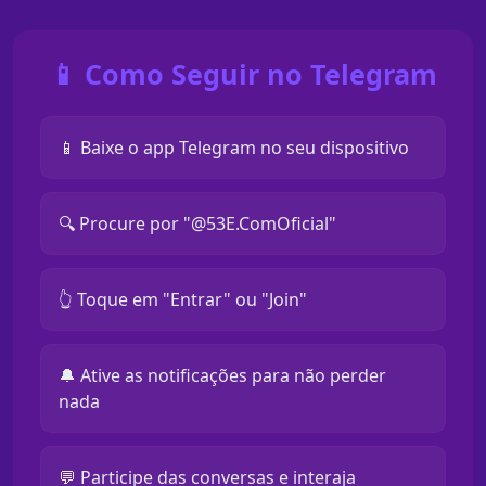
📱 Como Seguir no Telegram
📱 Baixe o app Telegram no seu dispositivo
🔍 Procure por "@53E.ComOficial"
👆 Toque em "Entrar" ou "Join"
🔔 Ative as notificações para não perder
nada
💬 Participe das conversas e interaja