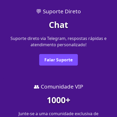
💬 Suporte Direto
Chat
Suporte direto via Telegram, respostas rápidas e
atendimento personalizado!
Falar Suporte
👥 Comunidade VIP
1000+
Junte-se a uma comunidade exclusiva de