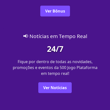
Ver Bônus
📢 Notícias em Tempo Real
24/7
Fique por dentro de todas as novidades,
promoções e eventos da 500 Jogo Plataforma
em tempo real!
Ver Notícias