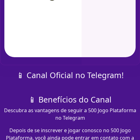
📱 Canal Oficial no Telegram!
📱 Benefícios do Canal
Descubra as vantagens de seguir a 500 Jogo Plataforma
no Telegram
Depois de se inscrever e jogar conosco no 500 Jogo
Plataforma, você ainda pode entrar em contato com a