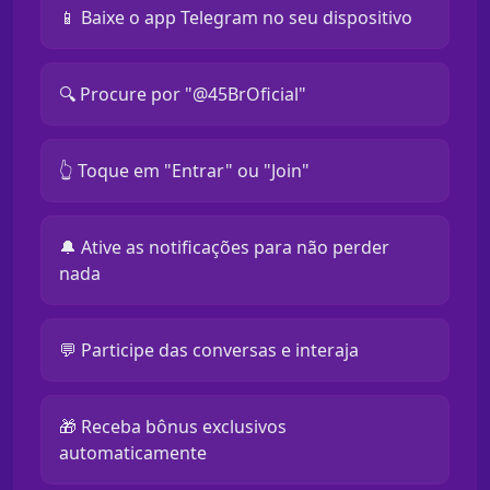
📱 Baixe o app Telegram no seu dispositivo
🔍 Procure por "@45BrOficial"
👆 Toque em "Entrar" ou "Join"
🔔 Ative as notificações para não perder
nada
💬 Participe das conversas e interaja
🎁 Receba bônus exclusivos
automaticamente