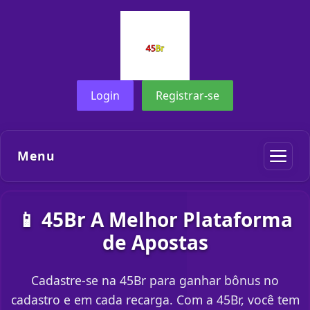
Login
Registrar-se
Menu
📱 45Br A Melhor Plataforma
de Apostas
Cadastre-se na 45Br para ganhar bônus no
cadastro e em cada recarga. Com a 45Br, você tem