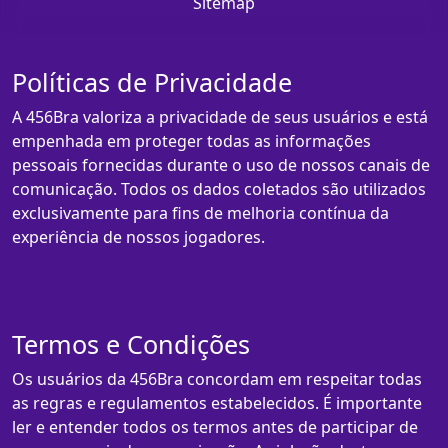
Sitemap
Políticas de Privacidade
A 456Bra valoriza a privacidade de seus usuários e está
empenhada em proteger todas as informações
pessoais fornecidas durante o uso de nossos canais de
comunicação. Todos os dados coletados são utilizados
exclusivamente para fins de melhoria contínua da
experiência de nossos jogadores.
Termos e Condições
Os usuários da 456Bra concordam em respeitar todas
as regras e regulamentos estabelecidos. É importante
ler e entender todos os termos antes de participar de