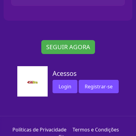
SEGUIR AGORA
Acessos
Login
Registrar-se
Políticas de Privacidade
Termos e Condições