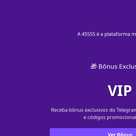
A 45555 é a plataforma m
🎁 Bônus Exclu
VIP
Receba bônus exclusivos do Telegra
e códigos promocionai
Ver Bônus