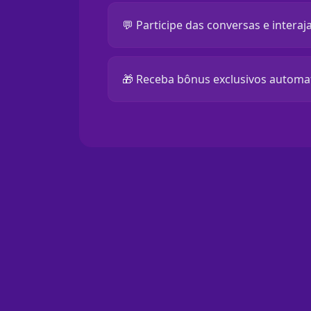
💬 Participe das conversas e interaj
🎁 Receba bônus exclusivos autom