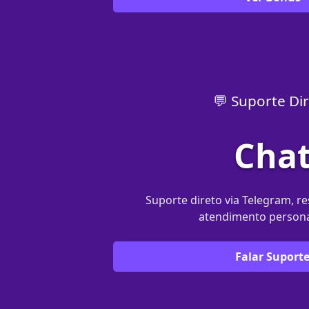
💬 Suporte Di
Cha
Suporte direto via Telegram, r
atendimento persona
Falar Suport