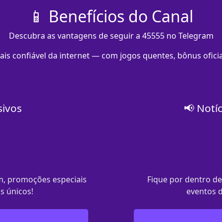
📱 Benefícios do Canal
Descubra as vantagens de seguir a 45555 no Telegram
ais confiável da internet — com jogos quentes, bônus oficia
sivos
📢 Notí
m, promoções especiais
Fique por dentro d
s únicos!
eventos 