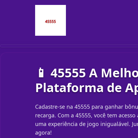
📱 45555 A Melh
Plataforma de A
Cadastre-se na 45555 para ganhar bônu
recarga. Com a 45555, você tem acesso 
uma experiência de jogo inigualável. J
agora!