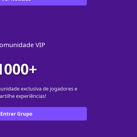
Comunidade VIP
1000+
unidade exclusiva de jogadores e
rtilhe experiências!
Entrar Grupo