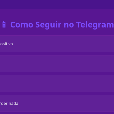
📱 Como Seguir no Telegram
ositivo
erder nada