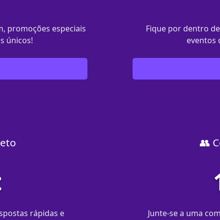
m, promoções especiais
Fique por dentro d
s únicos!
eventos 
reto
👥 
t
espostas rápidas e
Junte-se a uma com