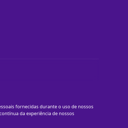
essoais fornecidas durante o uso de nossos
 contínua da experiência de nossos