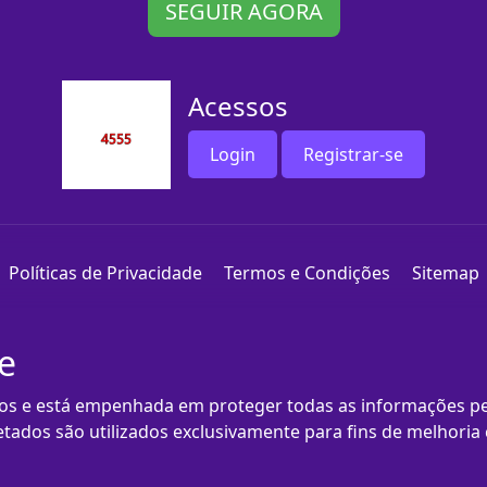
SEGUIR AGORA
Acessos
Login
Registrar-se
Políticas de Privacidade
Termos e Condições
Sitemap
de
rios e está empenhada em proteger todas as informações p
tados são utilizados exclusivamente para fins de melhoria