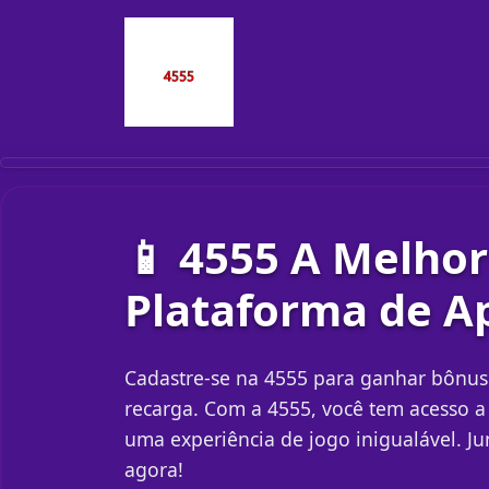
📱 4555 A Melhor
Plataforma de A
Cadastre-se na 4555 para ganhar bônus
recarga. Com a 4555, você tem acesso a
uma experiência de jogo inigualável. J
agora!