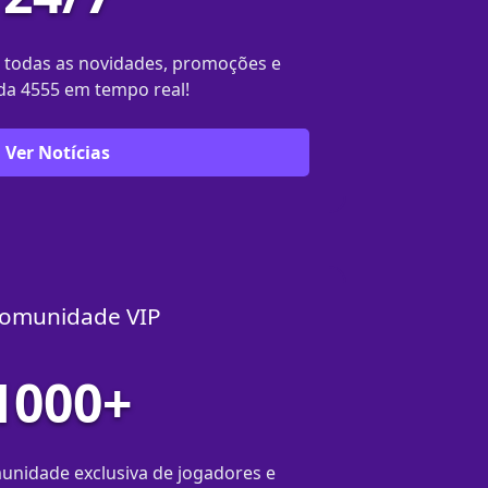
e todas as novidades, promoções e
da 4555 em tempo real!
Ver Notícias
Comunidade VIP
1000+
unidade exclusiva de jogadores e