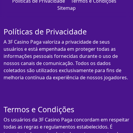
Políticas de Privacidade
Termos e Condições
Sitemap
Políticas de Privacidade
A 3F Casino Paga valoriza a privacidade de seus
usuários e está empenhada em proteger todas as
informações pessoais fornecidas durante o uso de
nossos canais de comunicação. Todos os dados
coletados são utilizados exclusivamente para fins de
melhoria contínua da experiência de nossos jogadores.
Termos e Condições
Os usuários da 3F Casino Paga concordam em respeitar
todas as regras e regulamentos estabelecidos. É