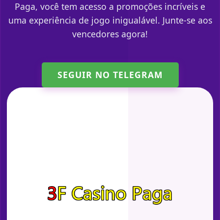
Paga, você tem acesso a promoções incríveis e
uma experiência de jogo inigualável. Junte-se aos
vencedores agora!
SEGUIR NO TELEGRAM