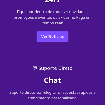
Fique por dentro de todas as novidades,
promoções e eventos da 3F Casino Paga em
tempo real!
Ver Notícias
💬 Suporte Direto
Chat
Suporte direto via Telegram, respostas rápidas e
atendimento personalizado!