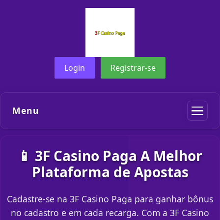
Login
Registrar-se
Menu
📱 3F Casino Paga A Melhor
Plataforma de Apostas
Cadastre-se na 3F Casino Paga para ganhar bônus
no cadastro e em cada recarga. Com a 3F Casino