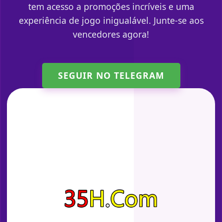
tem acesso a promoções incríveis e uma
experiência de jogo inigualável. Junte-se aos
vencedores agora!
SEGUIR NO TELEGRAM