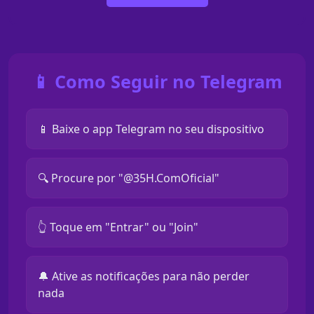
📱 Como Seguir no Telegram
📱 Baixe o app Telegram no seu dispositivo
🔍 Procure por "@35H.ComOficial"
👆 Toque em "Entrar" ou "Join"
🔔 Ative as notificações para não perder
nada