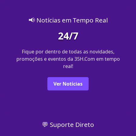
📢 Notícias em Tempo Real
24/7
Fique por dentro de todas as novidades,
promoções e eventos da 35H.Com em tempo
real!
Ver Notícias
💬 Suporte Direto