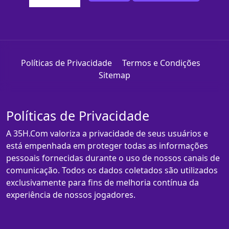
Políticas de Privacidade
Termos e Condições
Sitemap
Políticas de Privacidade
A 35H.Com valoriza a privacidade de seus usuários e
está empenhada em proteger todas as informações
pessoais fornecidas durante o uso de nossos canais de
comunicação. Todos os dados coletados são utilizados
exclusivamente para fins de melhoria contínua da
experiência de nossos jogadores.