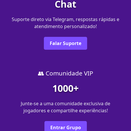
Chat
Suporte direto via Telegram, respostas rápidas e
atendimento personalizado!
Falar Suporte
👥 Comunidade VIP
1000+
Junte-se a uma comunidade exclusiva de
jogadores e compartilhe experiências!
Entrar Grupo