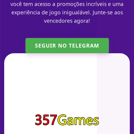
você tem acesso a promoções incríveis e uma
experiência de jogo inigualável. Junte-se aos
vencedores agora!
SEGUIR NO TELEGRAM