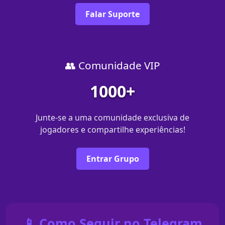
Falar Suporte
👥 Comunidade VIP
1000+
Junte-se a uma comunidade exclusiva de
jogadores e compartilhe experiências!
Entrar Grupo
📱 Como Seguir no Telegram