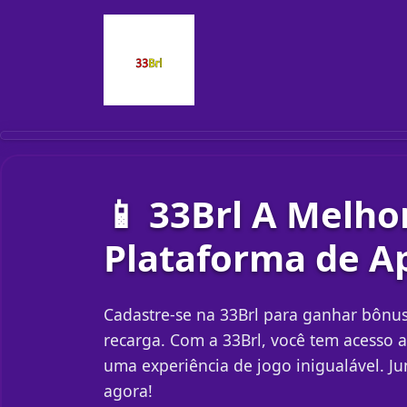
📱 33Brl A Melho
Plataforma de A
Cadastre-se na 33Brl para ganhar bônu
recarga. Com a 33Brl, você tem acesso a
uma experiência de jogo inigualável. J
agora!