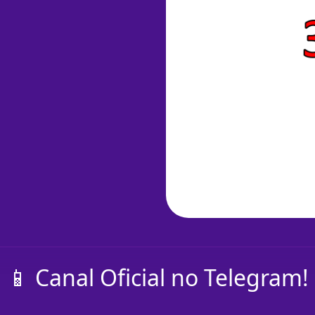
📱 Canal Oficial no Telegram!