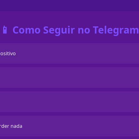
📱 Como Seguir no Telegram
ositivo
erder nada