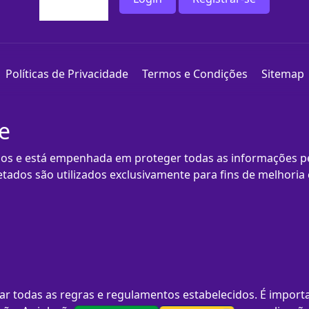
Políticas de Privacidade
Termos e Condições
Sitemap
de
ários e está empenhada em proteger todas as informações p
tados são utilizados exclusivamente para fins de melhoria
r todas as regras e regulamentos estabelecidos. É importa