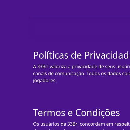
Políticas de Privacida
A 33Brl valoriza a privacidade de seus usu
canais de comunicação. Todos os dados cole
jogadores.
Termos e Condições
Os usuários da 33Brl concordam em respeita