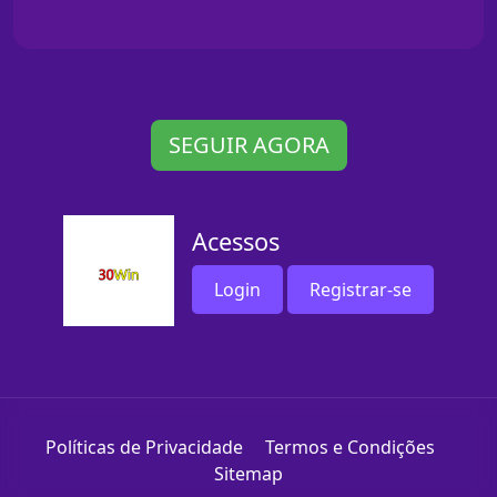
SEGUIR AGORA
Acessos
Login
Registrar-se
Políticas de Privacidade
Termos e Condições
Sitemap