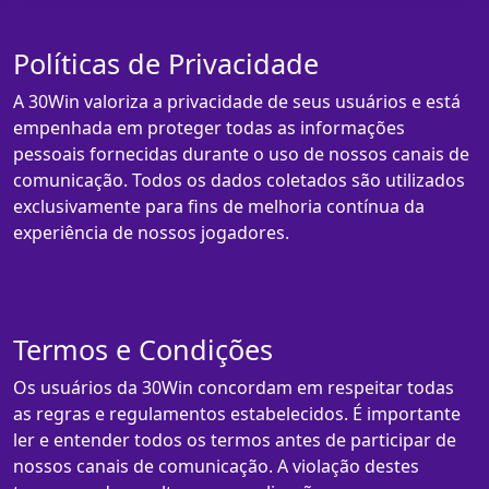
Políticas de Privacidade
A 30Win valoriza a privacidade de seus usuários e está
empenhada em proteger todas as informações
pessoais fornecidas durante o uso de nossos canais de
comunicação. Todos os dados coletados são utilizados
exclusivamente para fins de melhoria contínua da
experiência de nossos jogadores.
Termos e Condições
Os usuários da 30Win concordam em respeitar todas
as regras e regulamentos estabelecidos. É importante
ler e entender todos os termos antes de participar de
nossos canais de comunicação. A violação destes