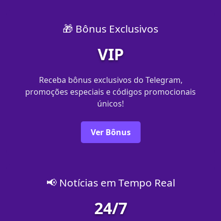
🎁 Bônus Exclusivos
VIP
Receba bônus exclusivos do Telegram,
promoções especiais e códigos promocionais
únicos!
Ver Bônus
📢 Notícias em Tempo Real
24/7