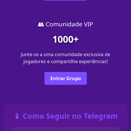
👥 Comunidade VIP
1000+
Junte-se a uma comunidade exclusiva de
jogadores e compartilhe experiências!
Entrar Grupo
📱 Como Seguir no Telegram