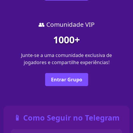
👥 Comunidade VIP
1000+
Junte-se a uma comunidade exclusiva de
jogadores e compartilhe experiências!
Entrar Grupo
📱 Como Seguir no Telegram