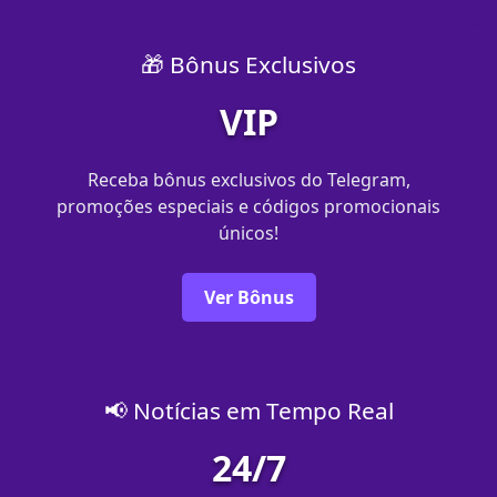
🎁 Bônus Exclusivos
VIP
Receba bônus exclusivos do Telegram,
promoções especiais e códigos promocionais
únicos!
Ver Bônus
📢 Notícias em Tempo Real
24/7