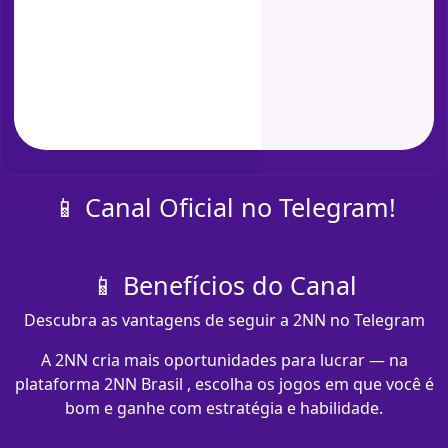
📱 Canal Oficial no Telegram!
📱 Benefícios do Canal
Descubra as vantagens de seguir a 2NN no Telegram
A 2NN cria mais oportunidades para lucrar — na
plataforma 2NN Brasil , escolha os jogos em que você é
bom e ganhe com estratégia e habilidade.