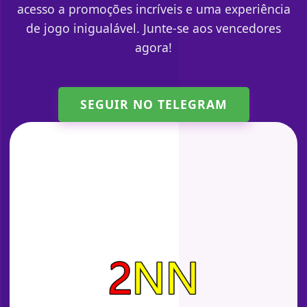
acesso a promoções incríveis e uma experiência
de jogo inigualável. Junte-se aos vencedores
agora!
SEGUIR NO TELEGRAM