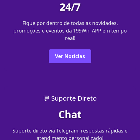
24/7
Fique por dentro de todas as novidades,
promoções e eventos da 199Win APP em tempo
real!
Ver Notícias
💬 Suporte Direto
Chat
Suporte direto via Telegram, respostas rápidas e
atendimento personalizado!