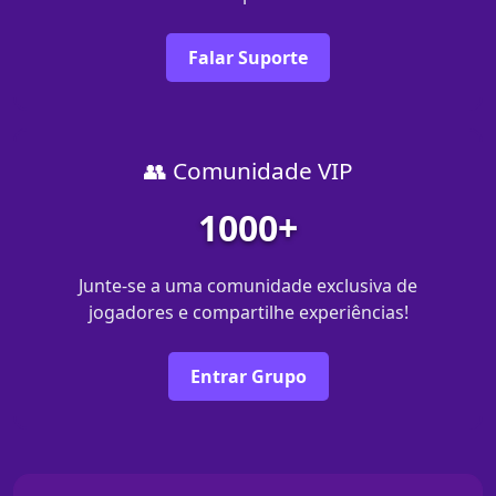
Falar Suporte
👥 Comunidade VIP
1000+
Junte-se a uma comunidade exclusiva de
jogadores e compartilhe experiências!
Entrar Grupo