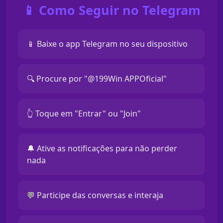
📱 Como Seguir no Telegram
📱 Baixe o app Telegram no seu dispositivo
🔍 Procure por "@199Win APPOficial"
👆 Toque em "Entrar" ou "Join"
🔔 Ative as notificações para não perder
nada
💬 Participe das conversas e interaja