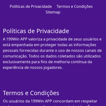
Políticas de Privacidade
Termos e Condições
Sitemap
Políticas de Privacidade
A 199Win APP valoriza a privacidade de seus usuários e
está empenhada em proteger todas as informações
pessoais fornecidas durante o uso de nossos canais de
comunicação. Todos os dados coletados são utilizados
exclusivamente para fins de melhoria contínua da
experiência de nossos jogadores.
Termos e Condições
Os usuários da 199Win APP concordam em respeitar