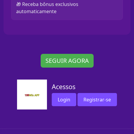
🎁 Receba bônus exclusivos
automaticamente
SEGUIR AGORA
Acessos
Login
Registrar-se