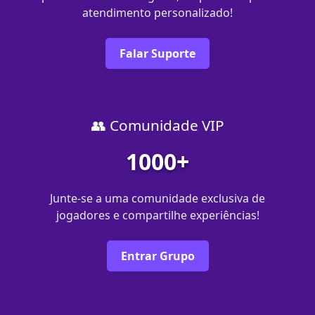
atendimento personalizado!
Falar Suporte
👥 Comunidade VIP
1000+
Junte-se a uma comunidade exclusiva de
jogadores e compartilhe experiências!
Entrar Grupo