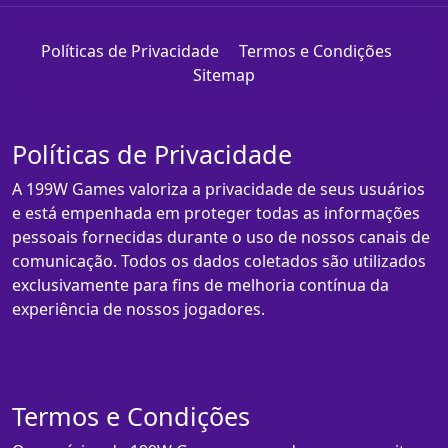
Políticas de Privacidade
Termos e Condições
Sitemap
Políticas de Privacidade
A 199W Games valoriza a privacidade de seus usuários
e está empenhada em proteger todas as informações
pessoais fornecidas durante o uso de nossos canais de
comunicação. Todos os dados coletados são utilizados
exclusivamente para fins de melhoria contínua da
experiência de nossos jogadores.
Termos e Condições