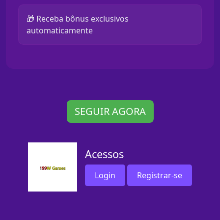
🎁 Receba bônus exclusivos
automaticamente
SEGUIR AGORA
Acessos
Login
Registrar-se