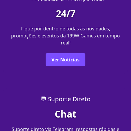
24/7
Fique por dentro de todas as novidades,
promoções e eventos da 199W Games em tempo
real!
Ver Notícias
💬 Suporte Direto
Chat
Suporte direto via Telegram, respostas rápidas e