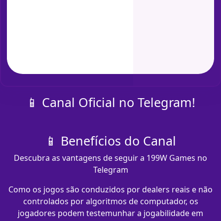
📱 Canal Oficial no Telegram!
📱 Benefícios do Canal
Descubra as vantagens de seguir a 199W Games no
Telegram
Como os jogos são conduzidos por dealers reais e não
controlados por algoritmos de computador, os
jogadores podem testemunhar a jogabilidade em