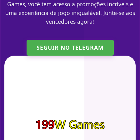
Games, você tem acesso a promoções incríveis e
uma experiência de jogo inigualável. Junte-se aos
vencedores agora!
SEGUIR NO TELEGRAM