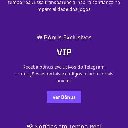
tempo real. Essa transparência inspira confiança na
imparcialidade dos jogos.
🎁 Bônus Exclusivos
VIP
Receba bônus exclusivos do Telegram,
promoções especiais e códigos promocionais
únicos!
Ver Bônus
📢 Notícias em Tempo Real