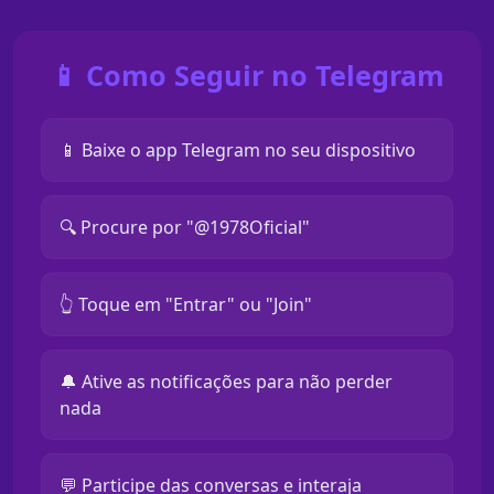
📱 Como Seguir no Telegram
📱 Baixe o app Telegram no seu dispositivo
🔍 Procure por "@1978Oficial"
👆 Toque em "Entrar" ou "Join"
🔔 Ative as notificações para não perder
nada
💬 Participe das conversas e interaja