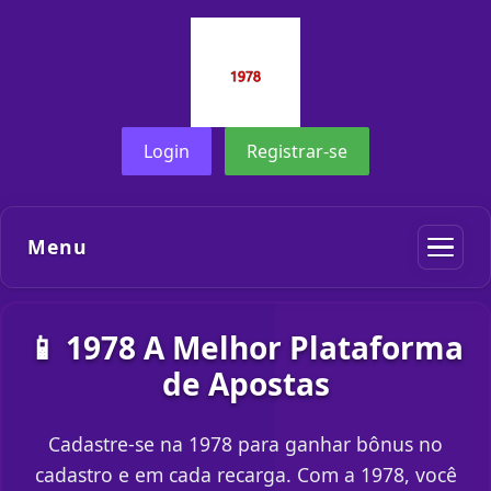
Login
Registrar-se
Menu
📱 1978 A Melhor Plataforma
de Apostas
Cadastre-se na 1978 para ganhar bônus no
cadastro e em cada recarga. Com a 1978, você