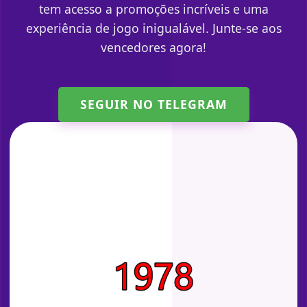
tem acesso a promoções incríveis e uma
experiência de jogo inigualável. Junte-se aos
vencedores agora!
SEGUIR NO TELEGRAM