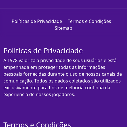
Políticas de Privacidade
Termos e Condições
Sitemap
Políticas de Privacidade
A 1978 valoriza a privacidade de seus usuários e está
empenhada em proteger todas as informações
pessoais fornecidas durante o uso de nossos canais de
comunicação. Todos os dados coletados são utilizados
exclusivamente para fins de melhoria contínua da
experiência de nossos jogadores.
Termos e Condições