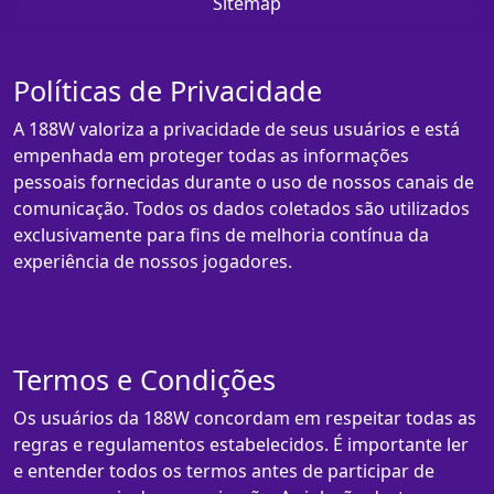
Sitemap
Políticas de Privacidade
A 188W valoriza a privacidade de seus usuários e está
empenhada em proteger todas as informações
pessoais fornecidas durante o uso de nossos canais de
comunicação. Todos os dados coletados são utilizados
exclusivamente para fins de melhoria contínua da
experiência de nossos jogadores.
Termos e Condições
Os usuários da 188W concordam em respeitar todas as
regras e regulamentos estabelecidos. É importante ler
e entender todos os termos antes de participar de