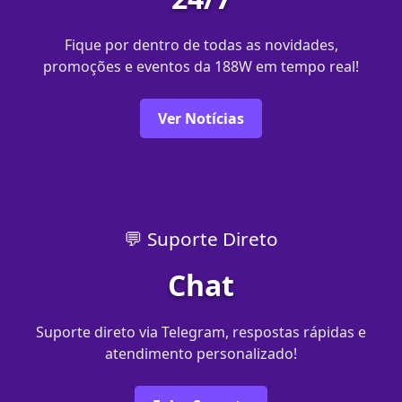
Fique por dentro de todas as novidades,
promoções e eventos da 188W em tempo real!
Ver Notícias
💬 Suporte Direto
Chat
Suporte direto via Telegram, respostas rápidas e
atendimento personalizado!