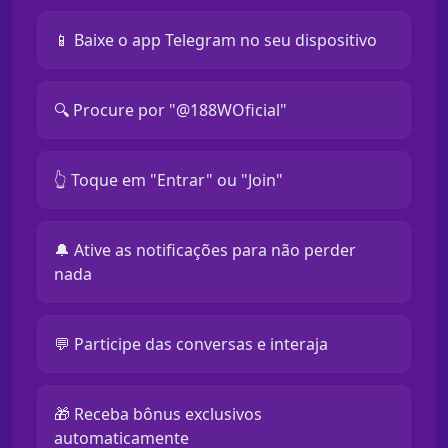
📱 Baixe o app Telegram no seu dispositivo
🔍 Procure por "@188WOficial"
👆 Toque em "Entrar" ou "Join"
🔔 Ative as notificações para não perder
nada
💬 Participe das conversas e interaja
🎁 Receba bônus exclusivos
automaticamente