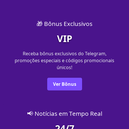
🎁 Bônus Exclusivos
VIP
Receba bônus exclusivos do Telegram,
promoções especiais e códigos promocionais
únicos!
Ver Bônus
📢 Notícias em Tempo Real
24/7