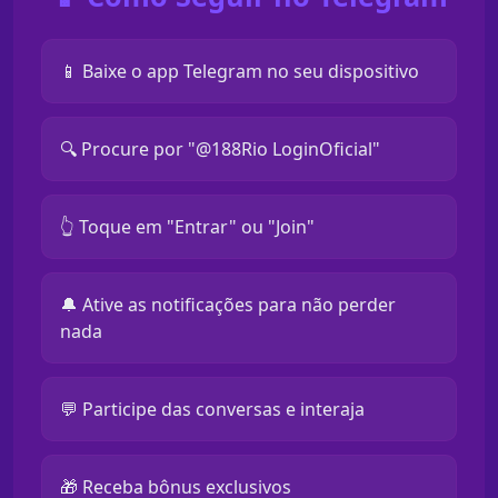
📱 Baixe o app Telegram no seu dispositivo
🔍 Procure por "@188Rio LoginOficial"
👆 Toque em "Entrar" ou "Join"
🔔 Ative as notificações para não perder
nada
💬 Participe das conversas e interaja
🎁 Receba bônus exclusivos