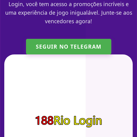
Login, você tem acesso a promoções incríveis e
uma experiência de jogo inigualável. Junte-se aos
vencedores agora!
SEGUIR NO TELEGRAM