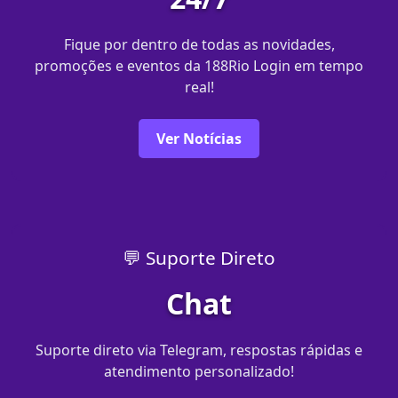
Fique por dentro de todas as novidades,
promoções e eventos da 188Rio Login em tempo
real!
Ver Notícias
💬 Suporte Direto
Chat
Suporte direto via Telegram, respostas rápidas e
atendimento personalizado!