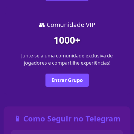
👥 Comunidade VIP
1000+
Junte-se a uma comunidade exclusiva de
jogadores e compartilhe experiências!
Entrar Grupo
📱 Como Seguir no Telegram