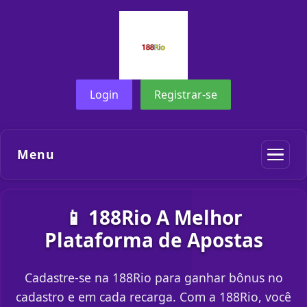
Login
Registrar-se
Menu
📱 188Rio A Melhor
Plataforma de Apostas
Cadastre-se na 188Rio para ganhar bônus no
cadastro e em cada recarga. Com a 188Rio, você