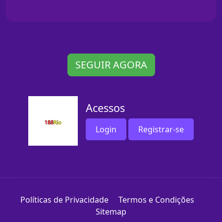
SEGUIR AGORA
Acessos
Login
Registrar-se
Políticas de Privacidade
Termos e Condições
Sitemap