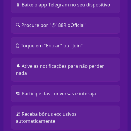
📱 Baixe o app Telegram no seu dispositivo
🔍 Procure por "@188RioOficial"
👆 Toque em "Entrar" ou "Join"
🔔 Ative as notificações para não perder
nada
💬 Participe das conversas e interaja
🎁 Receba bônus exclusivos
automaticamente