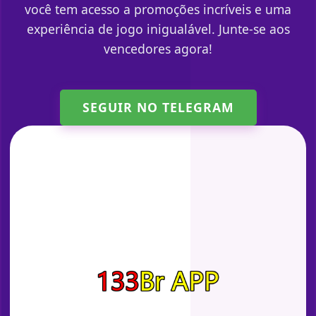
você tem acesso a promoções incríveis e uma
experiência de jogo inigualável. Junte-se aos
vencedores agora!
SEGUIR NO TELEGRAM