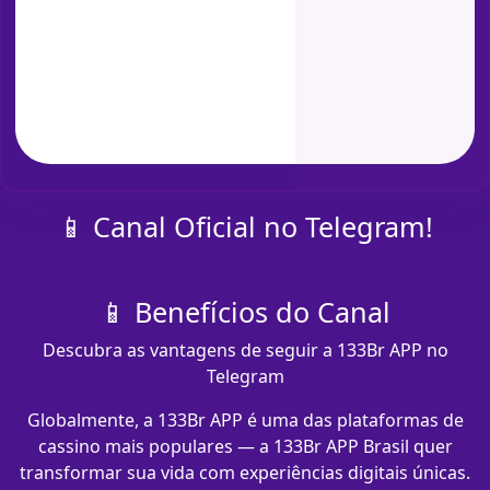
📱 Canal Oficial no Telegram!
📱 Benefícios do Canal
Descubra as vantagens de seguir a 133Br APP no
Telegram
Globalmente, a 133Br APP é uma das plataformas de
cassino mais populares — a 133Br APP Brasil quer
transformar sua vida com experiências digitais únicas.