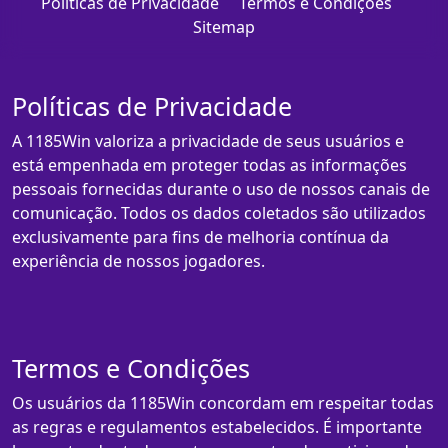
Políticas de Privacidade
Termos e Condições
Sitemap
Políticas de Privacidade
A 1185Win valoriza a privacidade de seus usuários e
está empenhada em proteger todas as informações
pessoais fornecidas durante o uso de nossos canais de
comunicação. Todos os dados coletados são utilizados
exclusivamente para fins de melhoria contínua da
experiência de nossos jogadores.
Termos e Condições
Os usuários da 1185Win concordam em respeitar todas
as regras e regulamentos estabelecidos. É importante