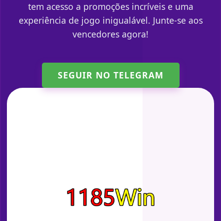
tem acesso a promoções incríveis e uma
experiência de jogo inigualável. Junte-se aos
vencedores agora!
SEGUIR NO TELEGRAM